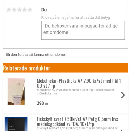
Du
Klicka på en stjärna för att sätta ditt betyg
Bli den första att lämna ett omdöme.
Relaterade produkter
Möbelficka -Plastficka A7 2,90 kr/st med hål 1
00 st / fp
Möbelficka A7 2,90 kr/st med hål 100 st / fp. Passar bra som
möbelficka mm
290
KR
Fiskskylt svart 7,50kr/st A7 Petg 0,5mm livs
medelsgodkänd av FDA. 10st/fp
Fiskskylt svart A7 7,50 kr/st Petg 0,5mm livsmedelsgodkänd av