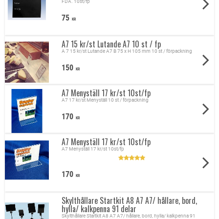
FDA. 10st/fp
75
KR
A7 15 kr/st Lutande A7 10 st / fp
A 7 15 kr/st Lutande A7 B 75 x H 105 mm 10 st / förpackning
150
KR
A7 Menyställ 17 kr/st 10st/fp
A7 17 kr/st Menyställ 10 st / förpackning
170
KR
A7 Menyställ 17 kr/st 10st/fp
A7 Menyställ 17 kr/st 10st/fp
170
KR
Skylthållare Startkit A8 A7 A7/ hållare, bord,
hylla/ kalkpenna 91 delar
Skylthållare Startkit A8 A7 A7/ hållare, bord, hylla/ kalkpenna 91