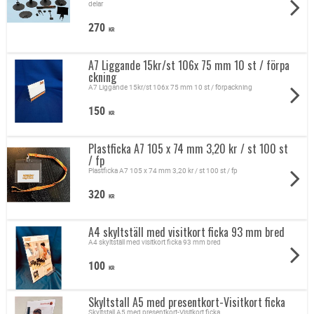
delar
270
KR
A7 Liggande 15kr/st 106x 75 mm 10 st / förpa
ckning
A7 Liggande 15kr/st 106x 75 mm 10 st / förpackning
150
KR
Plastficka A7 105 x 74 mm 3,20 kr / st 100 st
/ fp
Plastficka A7 105 x 74 mm 3,20 kr / st 100 st / fp
320
KR
A4 skyltställ med visitkort ficka 93 mm bred
A4 skyltställ med visitkort ficka 93 mm bred
100
KR
Skyltstall A5 med presentkort-Visitkort ficka
Skyltstall A5 med presentkort-Visitkort ficka