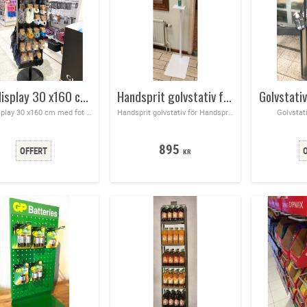
Golvdisplay 30 x160 cm med fot med hjul och skylthållare på toppen
Handsprit golvstativ för Handsprit 895:- / st Mått 300x440x1250 mm med A4 skylt
Golvstati
Golvdisplay 30 x160 cm med fot med hjul och skylthållare på toppen
Handsprit golvstativ för Handsprit alcogel med A4 skylt 895 kr
Golvstati
895
KR