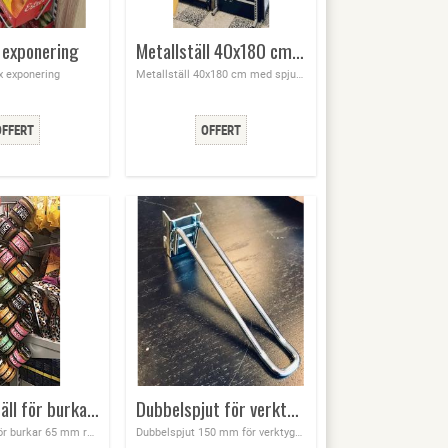
 exponering
Metallställ 40x180 cm med spjutskena och tillhörande spjut
x exponering
Metallställ 40x180 cm med spjutskena och tillhörande spjut
Produktställ för burkar 65 mm runda
Dubbelspjut för verktygstavla perforerad plåt
Produktställ för burkar 65 mm runda
Dubbelspjut 150 mm för verktygstavla perforerad plåt