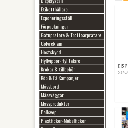
Displayställ
Få k
Etiketthållare
Exponeringsställ
Genom at
välkänt 
Förpackningar
denna få
till att
Gatupratare & Trottoarpratare
exempel 
Golvreklam
handlat 
erbjuda 
Hostskydd
till but
Hyllvippor-Hylltalare
Krokar & tillbehör
Köp & Få Kampanjer
Mässbord
Mässväggar
Mässprodukter
Pallsvep
Plastfickor-Möbelfickor