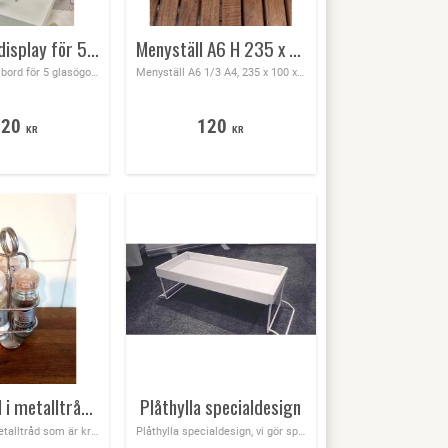
Glasögon display för 5 glasögon, med spegel
Menyställ A6 H 235 x B 100 x dj 50 mm roterbar med metallfot i silver
Glasögonställ bord för 5 glasögon med spegel B150 x H420 x D170 mm, perfekt vid kassa disken som skapar impulsköp
Menyställ A6 1/3 A4, 235 x 100 x 50 mm roterbar med metallfot i silver
320
120
KR
KR
Kryddställ i metalltråd som är kromad
Plåthylla specialdesign
Kryddställ i metalltråd som är kromad
Plåthylla specialdesign, vi gör special hyllor i plåt eller tråd