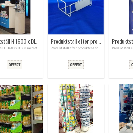
Störtställ H 1600 x Diameter 380 mm
Produktställ efter produktens form 120x60 mm
Störtställ H 1600 x D 380 med ett utkast färg vit UTAN logo
Produktställ efter produktens form 120x60 mm, vi tillverkar produktställ efter er produkts form, hör av er för offert