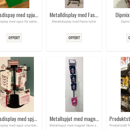
Bordsdispay med spjut för batterier mm
Metalldisplay med Fasta hyllor
Dipmix
Bordsdisplay med spjut för batterier mm
Metalldisplay med Fasta hyllor
Dipmi
Bordsdisplay med spjut snurrbar 10 cm långa spjut 15 cm mellan spjuten
Metallspjut med magnet fäste
Bordsdisplay med spjut snurrbar 10 cm långa spjut 15 cm mellan spjuten
Metallspjut med magnet fäste spjuten 170 mm långa