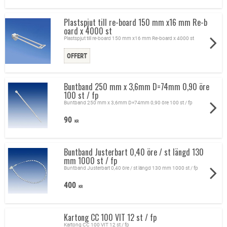
Bordsryttare
Plastspjut till re-board 150 mm x16 mm Re-b
Kartongknivar
oard x 4000 st
Plockvantar
Plastspjut till re-board 150 mm x16 mm Re-board x 4000 st
Kupongkrokar
Buntband 250 mm x 3,6mm D=74mm 0,90 öre
Kupongkrok Universal kroken passar alla etikettlister i alla butiker, vi har alla
100 st / fp
typer av kupongkrokar och tillbehör som används i buti
Buntband 250 mm x 3,6mm D=74mm 0,90 öre 100 st / fp
Etikettlister i alla alla format och höjder har vi alltid i lager. Ring oss gärna för
mer information .Tel 070-72505781
90
KR
Buntband Justerbart 0,40 öre / st längd 130
mm 1000 st / fp
Buntband Justerbart 0,40 öre / st längd 130 mm 1000 st / fp
400
KR
Kartong CC 100 VIT 12 st / fp
Kartong CC 100 VIT 12 st / fp