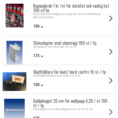
Kupongkrok 1 kr /st för datalist och vanlig list
100 st/fp
Kupongkrok för datalist och vanlig list 100 st/fp tillverkas av
återvunnen plast !
100
KR
Slimadapter med skumtejp 100 st / fp
Slimadapter med skumtejp 100 st / fp
175
KR
Skylthållare för kant/ bord rostfri 10 st / fp
Skylthållare för kant/ bord rostfri 10 st / fp
100
KR
Dubbelspjut 20 cm för wellpapp 6,20 / st 100
st / fp
Dubbelspjut 20 cm för wellpapp 6,20 / st 100 st / fp
620