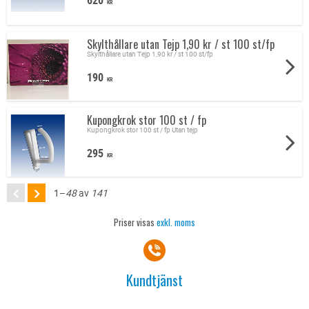
KR
Skylthållare utan Tejp 1,90 kr / st 100 st/fp
Skylthållare utan Tejp 1,90 kr / st 100 st/fp
190
KR
Kupongkrok stor 100 st / fp
Kupongkrok stor 100 st / fp Utan tejp
295
KR
1–
48
av
141
Priser visas
exkl. moms
Kundtjänst