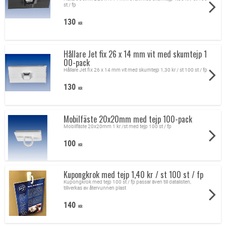
st / fp
130
KR
Hållare Jet fix 26 x 14 mm vit med skumtejp 1
00-pack
Hållare Jet fix 26 x 14 mm vit med skumtejp 1,30 kr / st 100 st / fp
130
KR
Mobilfäste 20x20mm med tejp 100-pack
Mobilfäste 20x20mm 1 kr /st med tejp 100 st / fp
100
KR
Kupongkrok med tejp 1,40 kr / st 100 st / fp
Kupongkrok med tejp 100 st / fp passar även till datalisten,
tillverkas av återvunnen plast
140
KR