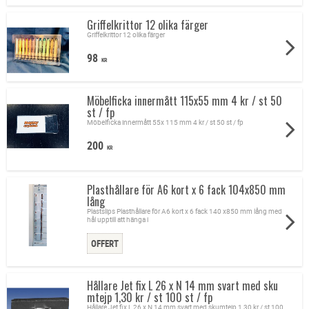
Griffelkrittor 12 olika färger
Griffelkrittor 12 olika färger
98
KR
Möbelficka innermått 115x55 mm 4 kr / st 50
st / fp
Möbelficka innermått 55x 115 mm 4 kr / st 50 st / fp
200
KR
Plasthållare för A6 kort x 6 fack 104x850 mm
lång
Plastslips Plasthållare för A6 kort x 6 fack 140 x850 mm lång med
hål upptill att hänga i
Hållare Jet fix L 26 x N 14 mm svart med sku
mtejp 1,30 kr / st 100 st / fp
Hållare Jet fix L 26 x N 14 mm svart med skumtejp 1,30 kr / st 100