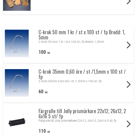
Krokar &
tillbehör i butik
C-krok 50 mm 1 kr / st x 100 st / fp Bredd: 1,
Kupongkrokar och tillbehör
5mm
C-krok 50 mm 1 kr / st x 100 st / fp Bredd: 1,5mm
100
Kupongkrokar
KR
Kupong krok med sugpropp
Hylltalare med gångjärn
C-krok 35mm 0,60 öre / st /1,5mm x 100 st /
Hylltalare med utvik
fp
C-krok 35mm 0,60 öre / st /1,5mm x 100 st / fp
Vippa som vakuumformad
Plastspjut enkla eller dubbla spjut
60
KR
Plast slipsar
Metall slipsar
Färgrulle till Jolly prismärkare 22x12, 26x12, 2
Parasiter
6x16 5 st/ fp
Kategoriskyltar med konsolfäste eller magnet skylt hållare
Färgrulle till Jolly prismärkare 22x12, 26x12, 26x16 5 st/ fp
Skylthållare för korg och diskar
110
KR
Info guide