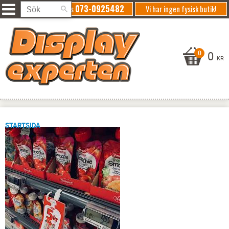
073-0925482
Ring oss
Vi har ingen fysisk butik!
0
KR
STARTSIDA