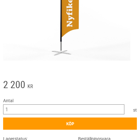
2 200
KR
Antal
st
KÖP
Lagerstatus
Beställningsvara