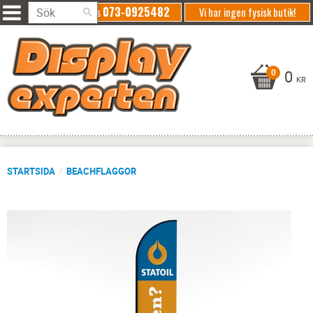
073-0925482
Ring oss
Vi har ingen fysisk butik!
0
KR
STARTSIDA
BEACHFLAGGOR