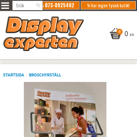
073-0925482
Ring oss
Vi har ingen fysisk butik!
0
KR
STARTSIDA
BROSCHYRSTÄLL