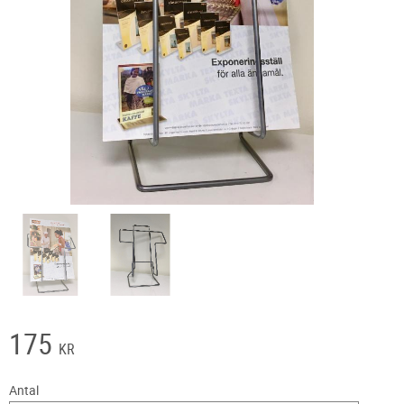
175
KR
Antal