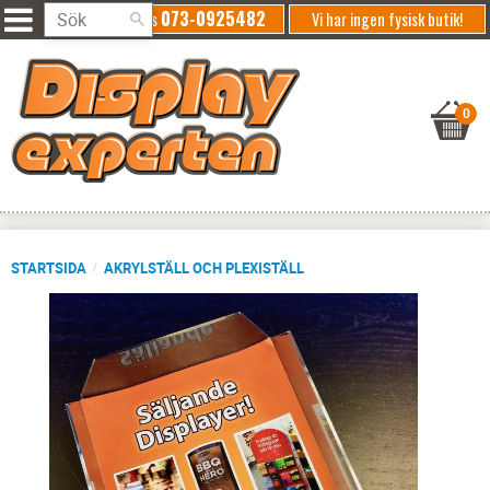
073-0925482
Ring oss
Vi har ingen fysisk butik!
STARTSIDA
AKRYLSTÄLL OCH PLEXISTÄLL