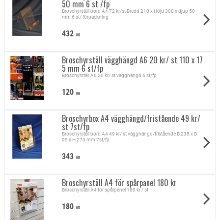
50 mm 6 st /fp
Broschyrställ bord A4 72 kr/st Bredd 210 x Höjd 300 x djup 50
mm 6 st/ förpackning
432
KR
Broschyrställ vägghängd A6 20 kr/ st 110 x 17
5 mm 6 st/fp
Broschyrställ A6 20 kr/ st vägghängd 6 st/fp
120
KR
Broschyrbox A4 vägghängd/fristående 49 kr/
st 7st/fp
Broschyrställ bord A4 49 kr/ st vägghängd/fristående B 235 x D
95 x H 273 mm 7st/fp
343
KR
Broschyrställ A4 för spårpanel 180 kr
Broschyrställ A4 för spårpanel 180 kr / st
180
KR