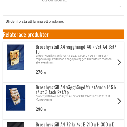
Bli den första att lämna ett omdöme.
Relaterade produkter
Broschyrställ A4 vägghängd 46 kr/st A4 6st/
fp
Broschyrställ A4 46 kr/st A4 B227 x H240 x D54 mm 6 st /
förpackning. Perfekt att hänga på väggen till kontoret, mässan,
eller event mm
276
KR
Broschyrställ A4 vägghängd/fristående 145 k
r/ st 3 fack 2st/fp
Broschyrställ A4 145 kr/ st A4 3 fack B235xD160xH321 2 st
/förpackning
290
KR
Broschyrställ A4 72 kr /st B 210 x H 300 x D