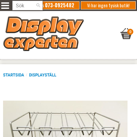
073-0925482
Ring oss
Vi har ingen fysisk butik!
STARTSIDA
DISPLAYSTÄLL