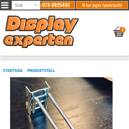
073-0925482
Ring oss
Vi har ingen fysisk butik!
STARTSIDA
PRODUKTSTÄLL