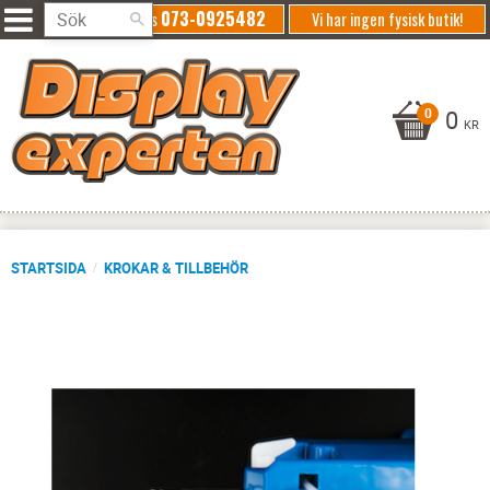
073-0925482
Ring oss
Vi har ingen fysisk butik!
0
KR
STARTSIDA
KROKAR & TILLBEHÖR