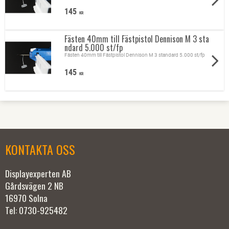
145
KR
Fästen 40mm till Fästpistol Dennison M 3 sta
ndard 5.000 st/fp
Fästen 40mm till Fästpistol Dennison M 3 standard 5.000 st/fp
145
KR
KONTAKTA OSS
Displayexperten AB
Gårdsvägen 2 NB
16970 Solna
Tel: 0730-925482