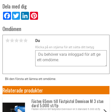
Dela med dig
Facebook
Twitter
LinkedIn
Pinterest
Omdömen
Du
Klicka på en stjärna för att sätta ditt betyg
Bli den första att lämna ett omdöme.
Relaterade produkter
Fästen 65mm till Fästpistol Dennison M 3 stan
dard 5.000 st/fp
Fästen 65mm till Fästpistol Dennison M 3 standard 5.000 st/fp