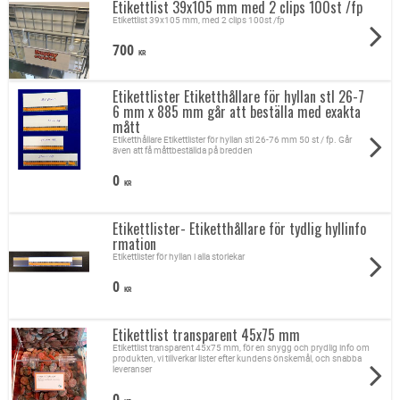
Etikettlist 39x105 mm med 2 clips 100st /fp
Etikettlist 39x105 mm, med 2 clips 100st /fp
700
KR
Etikettlister Etiketthållare för hyllan stl 26-7
6 mm x 885 mm går att beställa med exakta
mått
Etiketthållare Etikettlister för hyllan stl 26-76 mm 50 st / fp. Går
även att få måttbeställda på bredden
0
KR
Etikettlister- Etiketthållare för tydlig hyllinfo
rmation
Etikettlister för hyllan i alla storlekar
0
KR
Etikettlist transparent 45x75 mm
Etikettlist transparent 45x75 mm, för en snygg och prydlig info om
produkten, vi tillverkar lister efter kundens önskemål, och snabba
leveranser
0