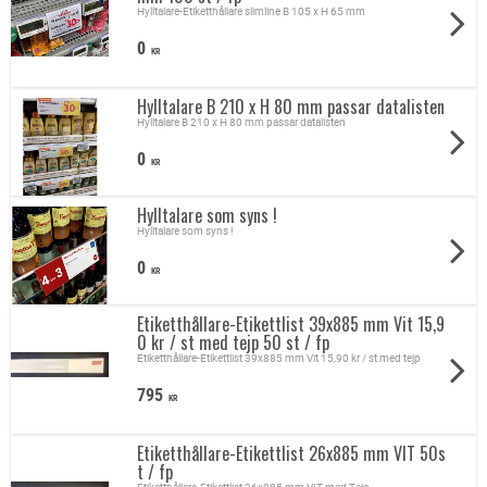
Hylltalare-Etiketthållare slimline B 105 x H 65 mm
0
KR
Hylltalare B 210 x H 80 mm passar datalisten
Hylltalare B 210 x H 80 mm passar datalisten
0
KR
Hylltalare som syns !
Hylltalare som syns !
0
KR
Etiketthållare-Etikettlist 39x885 mm Vit 15,9
0 kr / st med tejp 50 st / fp
Etiketthållare-Etikettlist 39x885 mm Vit 15,90 kr / st med tejp
795
KR
Etiketthållare-Etikettlist 26x885 mm VIT 50s
t / fp