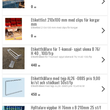
0
KR
Etikettlist 210x100 mm med clips för korgar
mm
Etikettlist 210x100 mm med clips för korgar
0
KR
Etiketthållare för T-konsol- spjut skena B 76/
H 40 , 100/frp
Etiketthållare för T-konsol- spjut skena B 76/ H 40 100/frp
440
KR
Etiketthållare med tejp AL26 -0885 pris 9,00
kr/st och stödkant 50st/fp
Etiketthållare med tejp AL26 -0885 pris 10,45 kr/st
450
KR
Hylltalare vippbar H 76mm x B 210mm 25 st/f