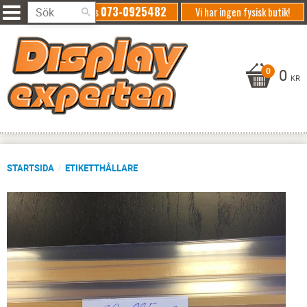
073-0925482
Ring oss
Vi har ingen fysisk butik!
0
KR
STARTSIDA
ETIKETTHÅLLARE