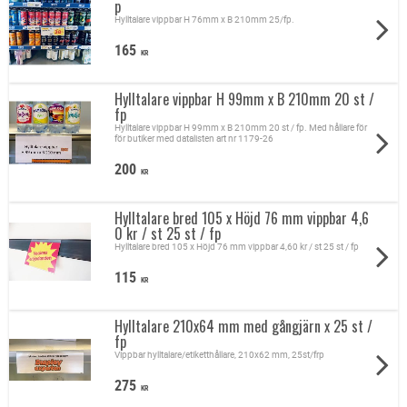
p
Hylltalare vippbar H 76mm x B 210mm 25/fp.
165
KR
Hylltalare vippbar H 99mm x B 210mm 20 st /
fp
Hylltalare vippbar H 99mm x B 210mm 20 st / fp. Med hållare för
för butiker med datalisten art nr 1179-26
200
KR
Hylltalare bred 105 x Höjd 76 mm vippbar 4,6
0 kr / st 25 st / fp
Hylltalare bred 105 x Höjd 76 mm vippbar 4,60 kr / st 25 st / fp
115
KR
Hylltalare 210x64 mm med gångjärn x 25 st /
fp
Vippbar hylltalare/etiketthållare, 210x62 mm, 25st/frp
275
KR