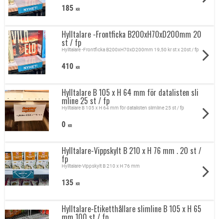
185
KR
Hylltalare -Frontficka B200xH70xD200mm 20
st / fp
Hylltalare -Frontficka B200xH70xD200mm 19,50 kr st x 20st / fp
410
KR
Hylltalare B 105 x H 64 mm för datalisten sli
mline 25 st / fp
Hylltalare B 105 x H 64 mm för datalisten slimline 25 st / fp
0
KR
Hylltalare-Vippskylt B 210 x H 76 mm . 20 st /
fp
Hylltalare-Vippskylt B 210 x H 76 mm
135
KR
Hylltalare-Etiketthållare slimline B 105 x H 65
mm 100 st / fp