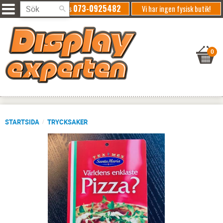
073-0925482
Ring oss
Vi har ingen fysisk butik!
STARTSIDA
TRYCKSAKER