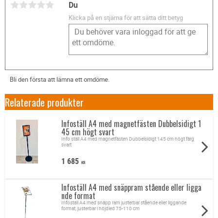
Du
Klicka på en stjärna för att sätta ditt betyg
Bli den första att lämna ett omdöme.
Relaterade produkter
Infoställ A4 med magnetfästen Dubbelsidigt 1
45 cm högt svart
Info ställ A4 med magnetfästen Dubbelsidigt 145 cm högt färg
svart
1 685
KR
Infoställ A4 med snäppram stående eller ligga
nde format
Infoställ A4 med snäpp ram justerbar stående eller liggande
format, justerbar i höjdled 75-110 cm