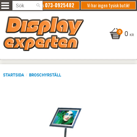
073-0925482
Ring oss
Vi har ingen fysisk butik!
0
KR
STARTSIDA
BROSCHYRSTÄLL