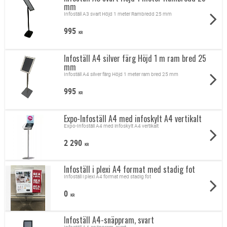
mm
Infoställ A3 svart Höjd 1 meter Rambredd 25 mm
995
KR
Infoställ A4 silver färg Höjd 1 m ram bred 25
mm
Infoställ A4 silver färg Höjd 1 meter ram bred 25 mm
995
KR
Expo-Infoställ A4 med infoskylt A4 vertikalt
Expo-Infoställ A4 med infoskylt A4 vertikalt
2 290
KR
Infoställ i plexi A4 format med stadig fot
Infoställ i plexi A4 format med stadig fot
0
KR
Infoställ A4-snäppram, svart