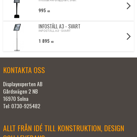
Infoställ A4-snäppram, svart
995
KR
INFOSTÄLL A3 - SVART
INFOSTÄLL A3 - SVART
1 895
KR
KONTAKTA OSS
Displayexperten AB
Gårdsvägen 2 NB
16970 Solna
Tel: 0730-925482
ALLT FRÅN IDÉ TILL KONSTRUKTION, DESIGN