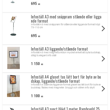
695
KR
Infoställ A3 med snäppram stående eller ligga
nde format
Infoställ A3 med snäppram för stående eller liggande format höjd
75-110 cm
695
KR
Infoställ A3 liggande/stående format
Infoställ A3 med magnetfunktion mycket enkelt att byta budskap,
stiligt & elegant info ställ
1 150
KR
Infoställ A4 glaset tas lätt bort för byte av bu
dskap, liggande/stående format
Infoställ A4 stående/liggande format glaset tas lätt bort för byte av
budskap, fästes med magneter. Snyggt och stilren info skylt
1 100
KR
Infoställ A3 svart Höjd 1 meter Rambredd 25