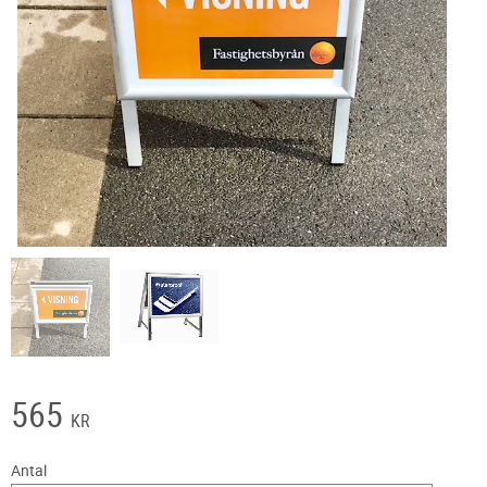
565
KR
Antal