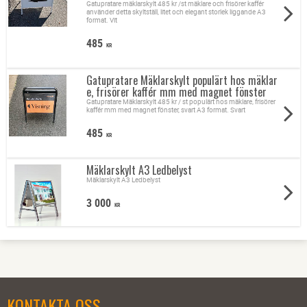
Gatupratare mäklarskylt 485 kr /st mäklare och frisörer kaffér
använder detta skyltställ, litet och elegant storlek liggande A3
format. Vit
485
KR
Gatupratare Mäklarskylt populärt hos mäklar
e, frisörer kaffér mm med magnet fönster
Gatupratare Mäklarskylt 485 kr / st populärt hos mäklare, frisörer
kaffér mm med magnet fönster, svart A3 format. Svart
485
KR
Mäklarskylt A3 Ledbelyst
Mäklarskylt A3 Ledbelyst
3 000
KR
KONTAKTA OSS