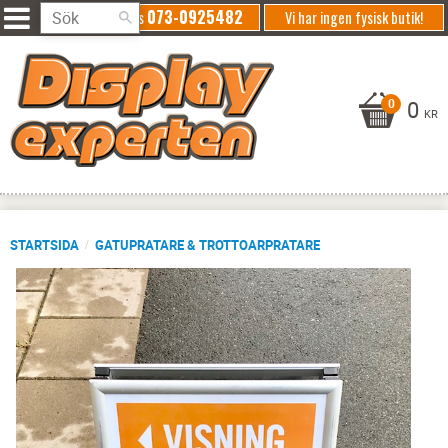
073-0925482
Ring oss
Vi har ingen fysisk butik!
0
KR
STARTSIDA
GATUPRATARE & TROTTOARPRATARE