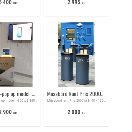
6 400
2 995
KR
KR
Mässbord -pop up modell H 89 x B 185 x D 43 med egen design
Mässbord Runt Pris 2000 kr H 90 x 130 cm bordsyta 40 cm rund svart skiva
Mässbord -pop up modell H 90 x B 185 x D 43 med egen design 2900 kr
Mässbord runt Pris 2000 kr H 90 x 130 cm tryckformat bordsyta 40 cm rund svart skiva, enkelt och smidigt mässbord
2 900
2 000
KR
KR