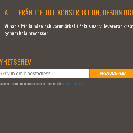
ALLT FRÅN IDÉ TILL KONSTRUKTION, DESIGN O
Vi har alltid kunden och varumärket i fokus när vi levererar kre
genom hela processen.
YHETSBREV
PRENUMERERA
a personuppgifter behandlas i enlighet med vår
integritetspolicy
.