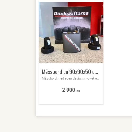
Mässbord ca 90x90x50 cm med egen design mycket enkelt att montera utan verktyg
Mässbord med egen design mycket enkelt att montera utan verktyg. Convex formad, med bordsskiva i trä svartlack
2 900
KR