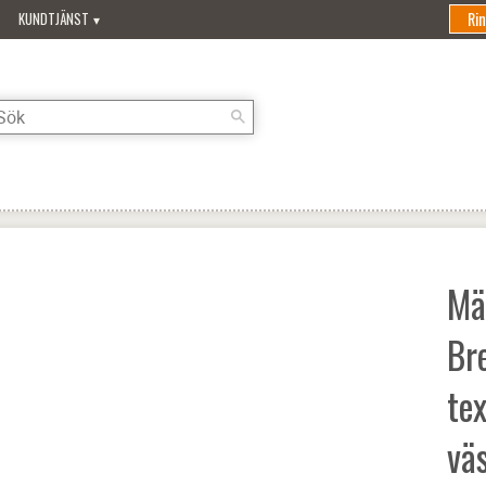
Ri
KUNDTJÄNST
Mä
Br
te
vä