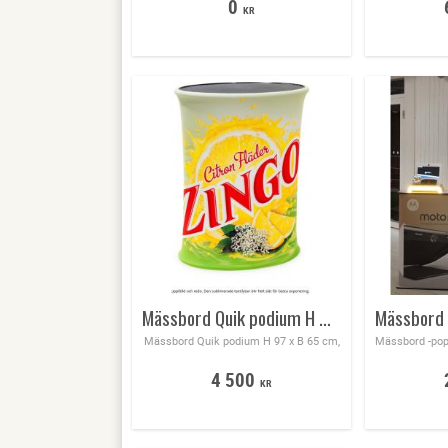
0
KR
Mässbord Quik podium H 97 x B 65 cm , enkel montering med gasdämpare
Mässbord Quik podium H 97 x B 65 cm,
4 500
KR