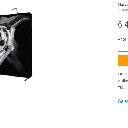
Mässvä
lampo
6 
Antal
Lager
Artike
Tillv. 
Ge e