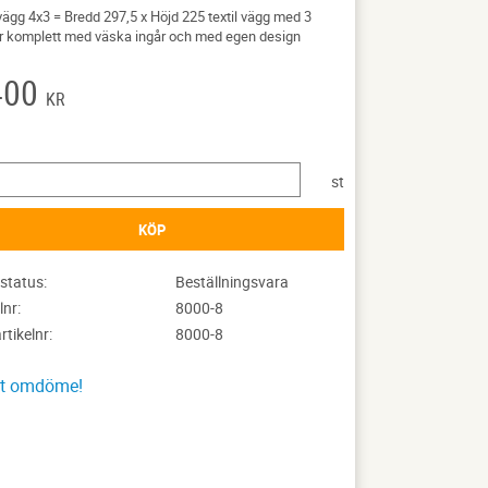
gg 4x3 = Bredd 297,5 x Höjd 225 textil vägg med 3
r komplett med väska ingår och med egen design
400
KR
st
KÖP
status
Beställningsvara
lnr
8000-8
artikelnr
8000-8
tt omdöme!