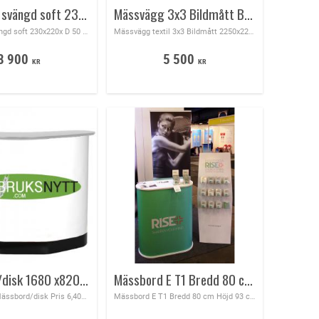
Mässvägg svängd soft 230x220x D 50 cm med 2 lampor
Mässvägg 3x3 Bildmått Bred 225 x Höjd 225 cm med 2 lampor komplett med väska
Mässvägg svängd soft 230x220x D 50 cm lev tid 15 arbetsdagar
Mässvägg textil 3x3 Bildmått 2250x2250 mm texilvägg med belysning och väska ingår och egen design, mycket enkel att montera, fälla ihop samt frakta
8 900
5 500
KR
KR
Mässbord/disk 1680 x820 cm 6400 kr med egen design Transport och förvaring i ett.
Mässbord E T1 Bredd 80 cm Höjd 93 cm Djup 40 cm 4-färgstryck ingår
Podiumdisk -Mässbord/disk Pris 6,400 kr 1680 x 820 cm med egen design Transport och förvaring i ett.Tryckyta / bildvåd 1680x 820 mm
Mässbord E T1 Bredd 80 cm Höjd 93 cm Djup 40 cm 4-färgstryck ingår