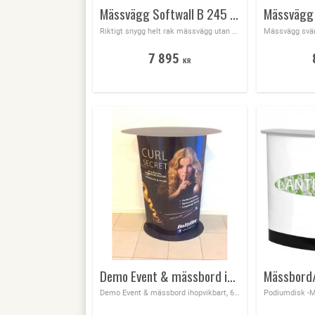
Mässvägg Softwall B 245 x H 220 cm
Riktigt snygg helt rak mässvägg utan skarvar eller ram som syns​ Mässvägg Softwall B 221 x H 245 cm
7 895
KR
Demo Event & mässbord ihopvikbart 68x44x100 cm högt
Demo Event & mässbord ihopvikbart, 68x44x100 cm högt