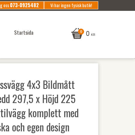
073-0925482
ng oss
Vi har ingen fysisk butik!
Startsida
0
KR
ssvägg 4x3 Bildmått
edd 297,5 x Höjd 225
xtilvägg komplett med
ska och egen design