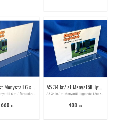
A3 110kr/st Menyställ 6 st/fp
A5 34 kr/ st Menyställ liggande 12st /fp
A3 99 kr/st Menyställ 6 st / förpackning
A5 34 kr/ st Menyställ liggande 12st /förpackning
660
408
KR
KR