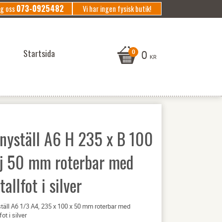
073-0925482
ng oss
Vi har ingen fysisk butik!
Startsida
0
KR
nyställ A6 H 235 x B 100
dj 50 mm roterbar med
allfot i silver
äll A6 1/3 A4, 235 x 100 x 50 mm roterbar med
ot i silver