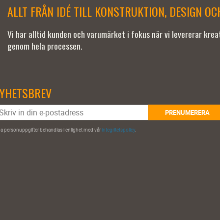
ALLT FRÅN IDÉ TILL KONSTRUKTION, DESIGN O
Vi har alltid kunden och varumärket i fokus när vi levererar kre
genom hela processen.
YHETSBREV
PRENUMERERA
a personuppgifter behandlas i enlighet med vår
integritetspolicy
.