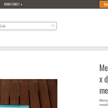
Ri
KUNDTJÄNST
Me
x 
met
Menyst
metallf