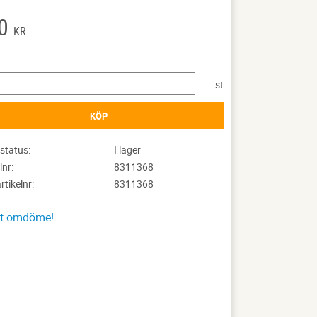
0
KR
st
KÖP
status
I lager
lnr
8311368
artikelnr
8311368
tt omdöme!