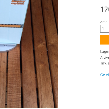
12
Antal
Lager
Artike
Tillv. 
Ge e