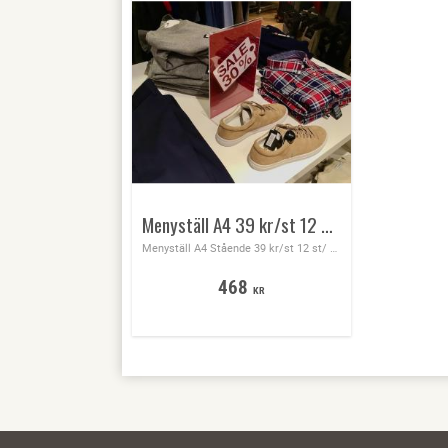
Menyställ A4 39 kr/st 12 st/fp
Menyställ A4 Stående 39 kr/st 12 st/ förpackning ​
468
KR