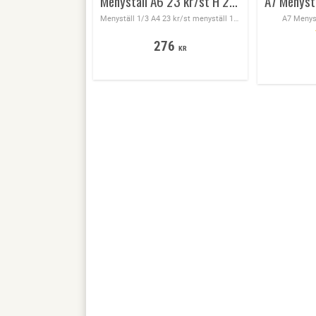
Menyställ A6 23 kr/st H 21,5 cm x B 10,2 mm 12st/ fp
Menyställ 1/3 A4 23 kr/st menyställ 12st/ fp / H 21,5 x B 10,2 cm
A7 Menyst
276
KR