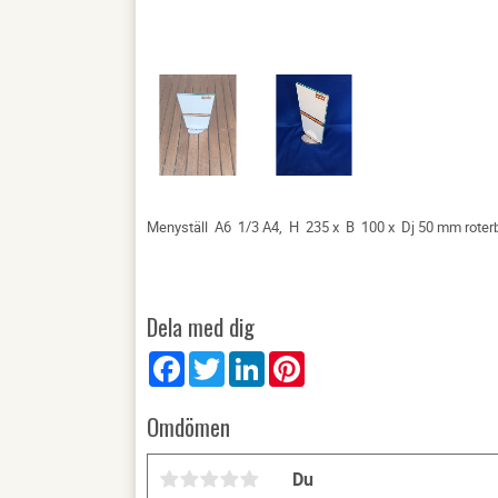
Menyställ A6 1/3 A4, H 235 x B 100 x Dj 50 mm roterba
Dela med dig
Facebook
Twitter
LinkedIn
Pinterest
Omdömen
Du