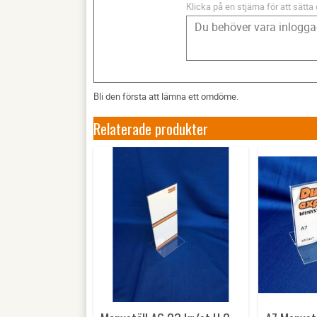
Klicka på en stjärna för att sätta 
Bli den första att lämna ett omdöme.
Relaterade produkter