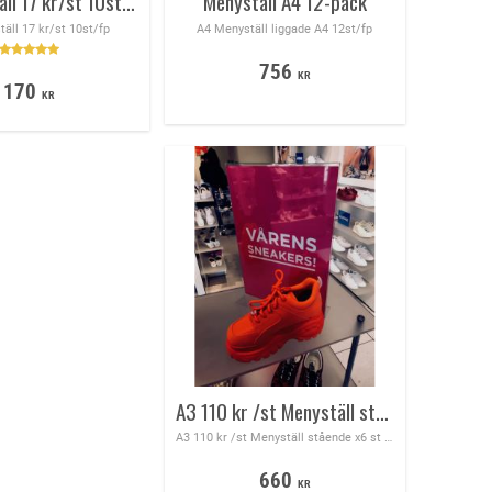
A7 Menyställ 17 kr/st 10st/fp
Menyställ A4 12-pack
äll 17 kr/st 10st/fp
A4 Menyställ liggade A4 12st/fp
756
KR
170
KR
A3 110 kr /st Menyställ stående 6st / fp
A3 110 kr /st Menyställ stående x6 st / förpackning
660
KR