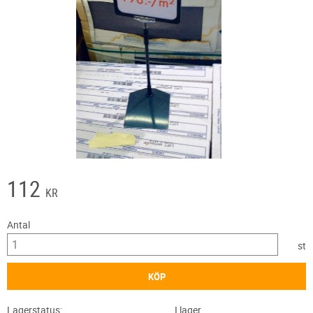
112
KR
Antal
st
KÖP
Lagerstatus
I lager