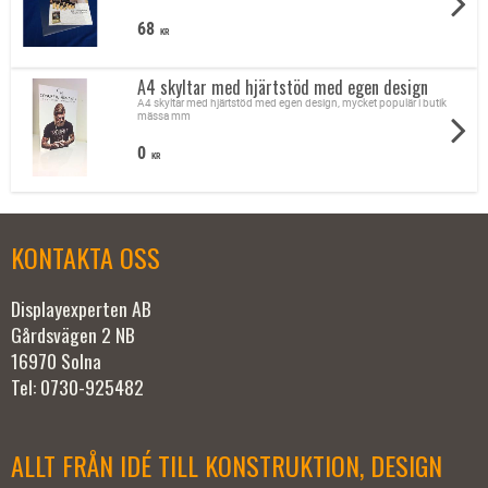
68
KR
A4 skyltar med hjärtstöd med egen design
A4 skyltar med hjärtstöd med egen design, mycket populär i butik
mässa mm
0
KR
KONTAKTA OSS
Displayexperten AB
Gårdsvägen 2 NB
16970 Solna
Tel: 0730-925482
ALLT FRÅN IDÉ TILL KONSTRUKTION, DESIGN