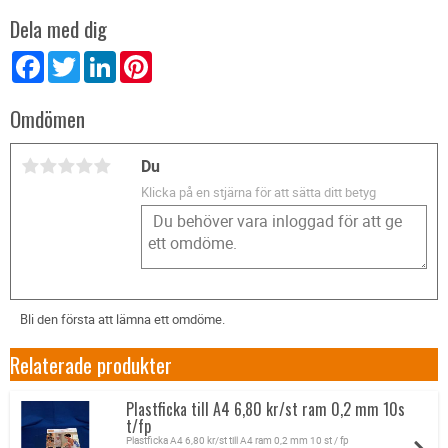
Dela med dig
Facebook
Twitter
LinkedIn
Pinterest
Omdömen
Du
Klicka på en stjärna för att sätta ditt betyg
Bli den första att lämna ett omdöme.
Relaterade produkter
Plastficka till A4 6,80 kr/st ram 0,2 mm 10s
t/fp
Plastficka A4 6,80 kr/st till A4 ram 0,2 mm 10 st / fp