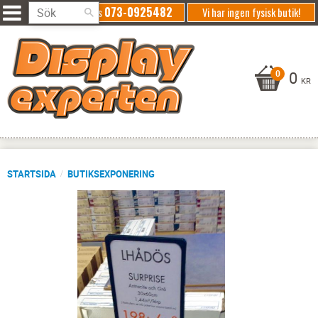
073-0925482
Ring oss
Vi har ingen fysisk butik!
0
KR
STARTSIDA
BUTIKSEXPONERING