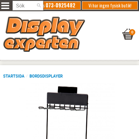
073-0925482
Ring oss
Vi har ingen fysisk butik!
STARTSIDA
BORDSDISPLAYER