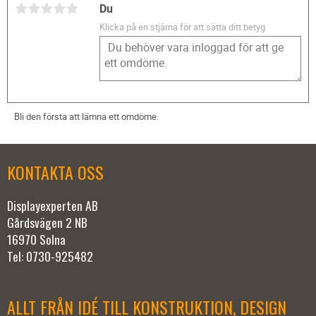
Du
Klicka på en stjärna för att sätta ditt betyg
Bli den första att lämna ett omdöme.
KONTAKTA OSS
Displayexperten AB
Gårdsvägen 2 NB
16970 Solna
Tel: 0730-925482
ALLT FRÅN IDÉ TILL KONSTRUKTION, DESIGN