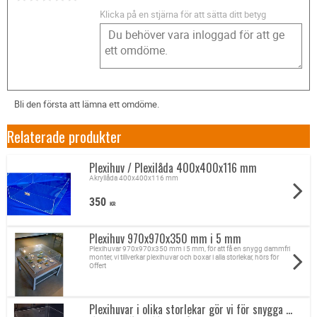
Klicka på en stjärna för att sätta ditt betyg
Bli den första att lämna ett omdöme.
Relaterade produkter
Plexihuv / Plexilåda 400x400x116 mm
Akryllåda 400x400x116 mm
350
KR
Plexihuv 970x970x350 mm i 5 mm
Plexihuvar 970x970x350 mm i 5 mm, för att få en snygg dammfri
monter, vi tillverkar plexihuvar och boxar i alla storlekar, hörs för
Offert
Plexihuvar i olika storlekar gör vi för snygga ...