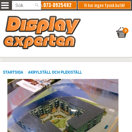
073-0925482
Ring oss
Vi har ingen fysisk butik!
STARTSIDA
AKRYLSTÄLL OCH PLEXISTÄLL