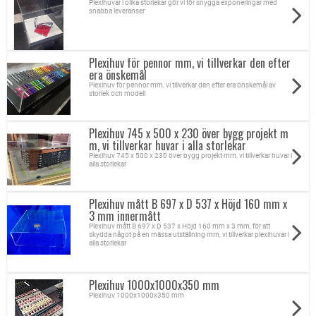
Plexihuvar i olika storlekar gör vi för snygga exponeringar med
snabba leveranser
Plexihuv för pennor mm, vi tillverkar den efter
era önskemål
Plexihuv för pennor mm, vi tillverkar den efter era önskemål av
storlek och modell
Plexihuv 745 x 500 x 230 över bygg projekt m
m, vi tillverkar huvar i alla storlekar
Plexihuv 745 x 500 x 230 över bygg projekt mm, vi tillverkar huvar i
alla storlekar
Plexihuv mått B 697 x D 537 x Höjd 160 mm x
3 mm innermått
Plexihuv mått B 697 x D 537 x Höjd 160 mm x 3 mm, för att
skydda något på en mässa utställning mm, vi tillverkar plexihuvar i
alla storlekar
Plexihuv 1000x1000x350 mm
Plexihuv 1000x1000x350 mm