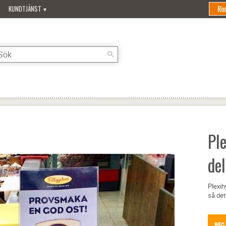
Ri
KUNDTJÄNST
Ple
del
Plexih
så det
BEG