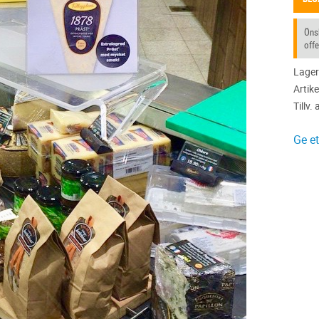
Önsk
offe
Lager
Artike
Tillv. 
Ge e