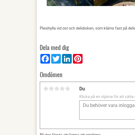
Plexihylla vid ost och delidisken, som kläms fast på delid
Dela med dig
Facebook
Twitter
LinkedIn
Pinterest
Omdömen
Du
Klicka på en stjärna för att sätta 
Bli den första att lämna ett omdöme.