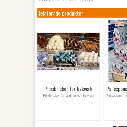
Relaterade produkter
Plexibrickor för bakverk
Plexibrickor för praliner och bakverk