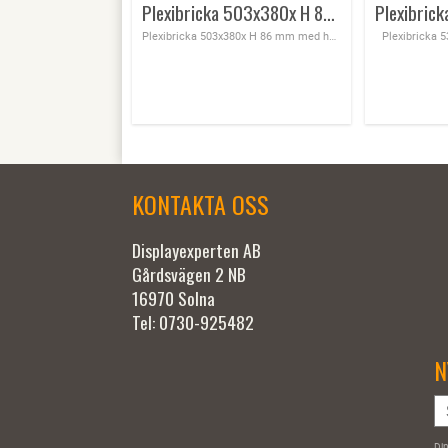
Plexibricka 503x380x H 86 mm med handtag Röd & grön
Plexibricka 503x380x H 86 mm med handtag Röd & grön
Plexibricka 
KONTAKTA OSS
Displayexperten AB
Gårdsvägen 2 NB
16970 Solna
Tel: 0730-925482
N
Din