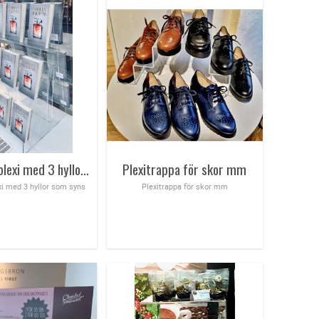
Bokställ i plexi med 3 hyllor som syns
Plexitrappa för skor mm
exi med 3 hyllor som syns
Plexitrappa för skor mm