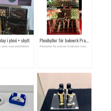
ay i plexi + skylt
Plexihyllor för bakverk Pralinskåp
i plexi med skylthållare
Plexihyllor för praliner & bakverk med 3 hyllor 360x360x H 480 mm