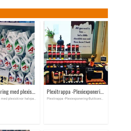
Pallexponering med plexiskivor
Plexitrappa -Plexiexponering-Butiksexponering
Pallexponering med plexiskivor halvpall, helpall, kvartpall
Plexitrappa -Plexiexponering-Butiksexponering