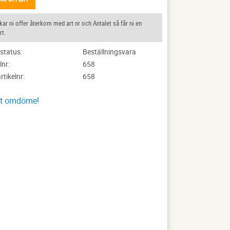
ar ni offer återkom med art nr och Antalet så får ni en
rt.
status
Beställningsvara
lnr
658
artikelnr
658
tt omdöme!