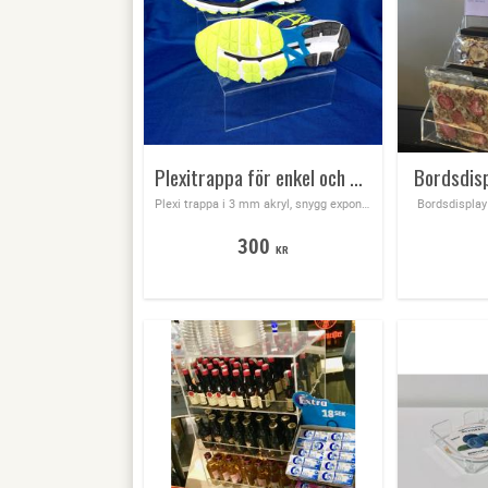
Plexitrappa för enkel och snygg exponering
Bordsdispl
Plexi trappa i 3 mm akryl, snygg exponering av produkter i butik & skyltfönster
Bordsdisplay 
300
KR