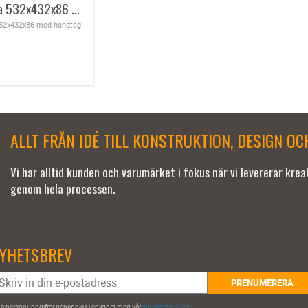
Plexibricka 532x432x86 med handtag
532x432x86 med handtag
ALLT FRÅN IDÉ TILL KONSTRUKTION, DESIGN O
Vi har alltid kunden och varumärket i fokus när vi levererar kre
genom hela processen.
YHETSBREV
PRENUMERERA
a personuppgifter behandlas i enlighet med vår
integritetspolicy
.