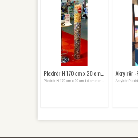
Plexirör H 170 cm x 20 cm i diameter
Plexirör H 170 cm x 20 cm i diameter med limmad fot