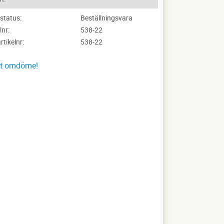
status
Beställningsvara
lnr
538-22
artikelnr
538-22
tt omdöme!