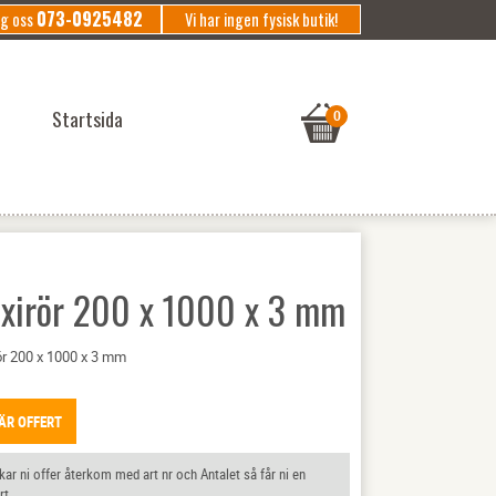
073-0925482
ng oss
Vi har ingen fysisk butik!
Startsida
exirör 200 x 1000 x 3 mm
ör 200 x 1000 x 3 mm
ÄR OFFERT
ar ni offer återkom med art nr och Antalet så får ni en
rt.