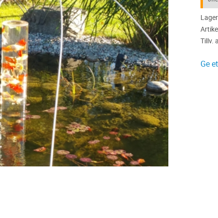
Lager
Artike
Tillv. 
Ge e