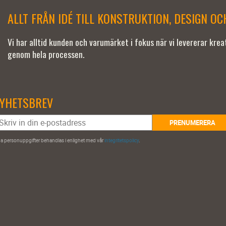
ALLT FRÅN IDÉ TILL KONSTRUKTION, DESIGN O
Vi har alltid kunden och varumärket i fokus när vi levererar kre
genom hela processen.
YHETSBREV
PRENUMERERA
a personuppgifter behandlas i enlighet med vår
integritetspolicy
.