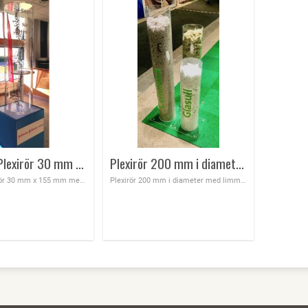
Akrylrör -Plexirör 30 mm x 155 mm med limmad botten
Plexirör 200 mm i diameter med limmad botten
Akrylrör-Plexirör 30 mm x 155 mm med limmad botten
Plexirör 200 mm i diameter med limmad botten