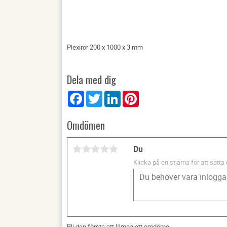
Plexirör 200 x 1000 x 3 mm
Dela med dig
Facebook
Twitter
LinkedIn
Pinterest
Omdömen
Du
Klicka på en stjärna för att sätta 
Bli den första att lämna ett omdöme.