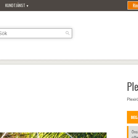
Ri
KUNDTJÄNST
Pl
Plexir
BEG
Önsk
offe