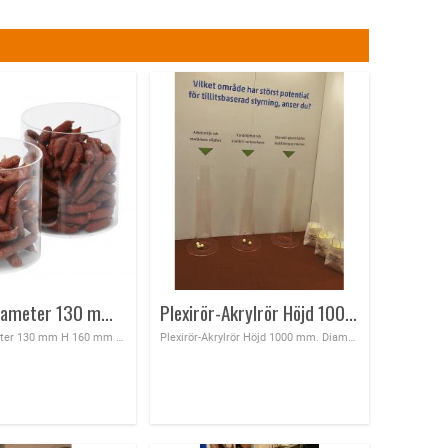
Plexirör Diameter 130 mm H 160 mm exponera ko...
Plexirör-Akrylrör Höjd 1000 mm. Diameter rör 200 mm med limmad fot
Plexirör Diameter 130 mm H 160 mm exponera korv, godis mm
Plexirör-Akrylrör Höjd 1000 mm. Diameter rör 200 mm med limmad fot