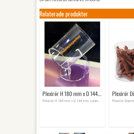
Relaterade produkter
Plexirör H 180 mm x D 144 mm Lutande med botten
Plexirör H 180 mm x D 144 mm Lutande med botten