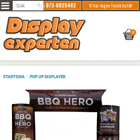
073-0925482
Ring oss
Vi har ingen fysisk butik!
STARTSIDA
POP UP DISPLAYER