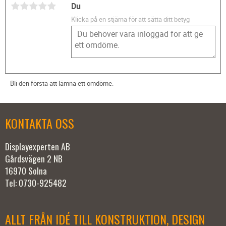
Du
Klicka på en stjärna för att sätta ditt betyg
Bli den första att lämna ett omdöme.
KONTAKTA OSS
Displayexperten AB
Gårdsvägen 2 NB
16970 Solna
Tel: 0730-925482
ALLT FRÅN IDÉ TILL KONSTRUKTION, DESIGN