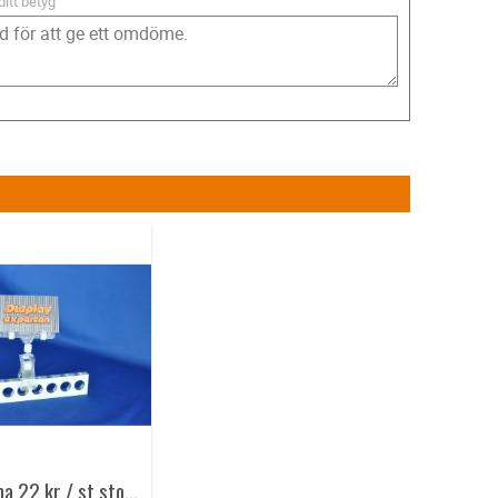
ditt betyg
Prisklämma 22 kr / st stor 5 st/fp