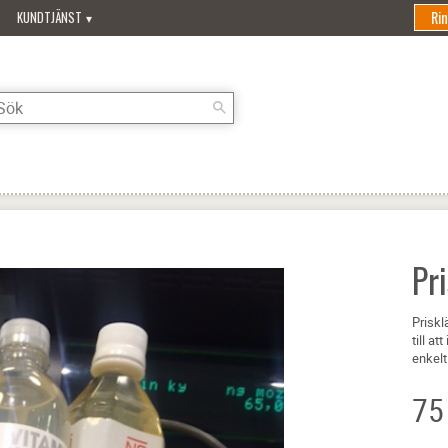
Ri
KUNDTJÄNST
Pr
Priskl
till a
enkelt
75