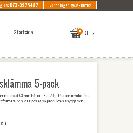
073-0925482
ng oss
Vi har ingen fysisk butik!
Startsida
0
KR
isklämma 5-pack
ämma med 50 mm hållare 5 st / fp. Passar mycket bra
tt informera och visa priset på produkten snyggt och
KR