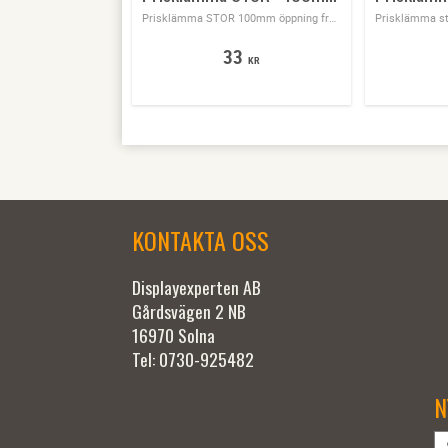
Prisklämma STOR 100mm öppning från 11/50 mm, längd 167mm, passar bra på stora produkter motorcykel styre mm
33
KR
KONTAKTA OSS
Displayexperten AB
Gårdsvägen 2 NB
16970 Solna
Tel: 0730-925482
N