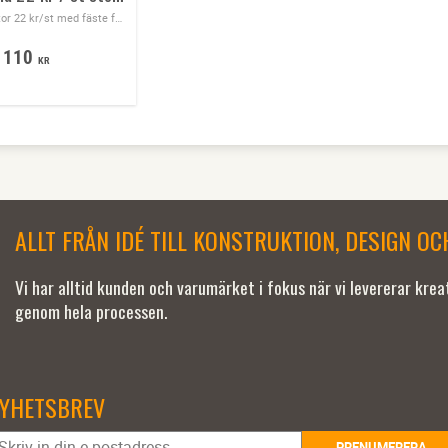
Prisklämma stor 22 kr/st med fäste för rund klämma passar bra i delidisken, cyklar, frukt & grönt, skor, där man vill visa priser på ett snyggt
110
KR
ALLT FRÅN IDÉ TILL KONSTRUKTION, DESIGN O
Vi har alltid kunden och varumärket i fokus när vi levererar kre
genom hela processen.
YHETSBREV
PRENUMERERA