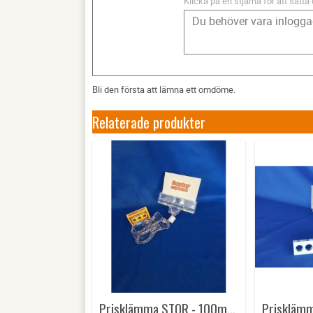
Klicka på en stjärna för att sätta 
Bli den första att lämna ett omdöme.
Relaterade produkter
Prisklämma STOR - 100mm öppning från 11/50 mm, längd 167mm