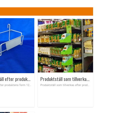
Produktställ efter produktens form 120x60 mm
Produktställ som tillverkas efter produktens form, kan hängas i hyllan
Produktställ efter produktens form 120x60 mm, vi tillverkar produktställ efter er produkts form, hör av er för offert
Produktställ som tillverkas efter produktens form, kan hängas i hyllan, för att öka försäljningen på flera kategorier som har bra kopplingar