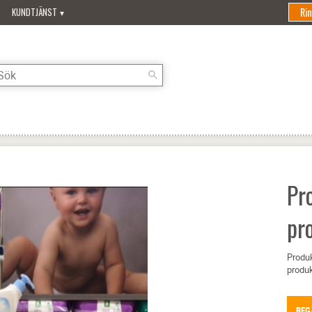
Ri
KUNDTJÄNST
Pro
pr
Produk
produk
BEG