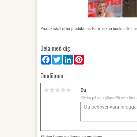
Produktställ efter produktens form, vi kan bocka efter era
Dela med dig
Facebook
Twitter
LinkedIn
Pinterest
Omdömen
Du
Klicka på en stjärna för att sätta 
Bli den första att lämna ett omdöme.