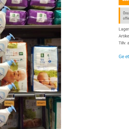
Önsk
offe
Lager
Artike
Tillv. 
Ge e