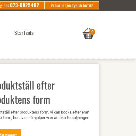
073-0925482
ng oss
Vi har ingen fysisk butik!
Startsida
duktställ efter
oduktens form
tställ efter produktens form, vi kan bocka efter eran
t form, hör av er så hjälper vi er att öka försäljningen
ÄR OFFERT