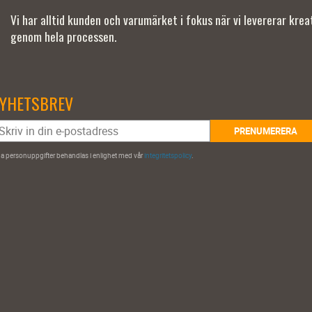
Vi har alltid kunden och varumärket i fokus när vi levererar kre
genom hela processen.
YHETSBREV
PRENUMERERA
a personuppgifter behandlas i enlighet med vår
integritetspolicy
.