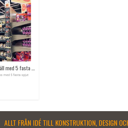
Produktställ med 5 fasta spjut 100 cm lång
ps med 5 fasta spjut
ALLT FRÅN IDÉ TILL KONSTRUKTION, DESIGN O