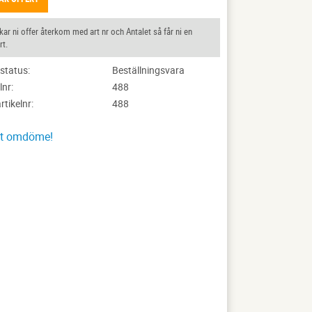
ar ni offer återkom med art nr och Antalet så får ni en
rt.
status
Beställningsvara
lnr
488
artikelnr
488
tt omdöme!