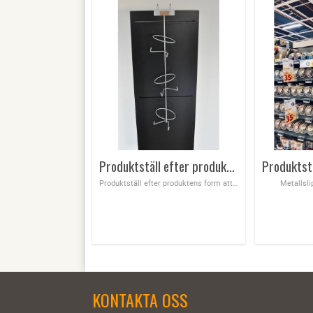
Produktställ efter produktens form att sätta i hyllan för ökad försäljning
Produktställ efter produktens form att sätta i hyllan för ökad försäljning
Metallsli
KONTAKTA OSS