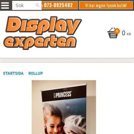
073-0925482
Ring oss
Vi har ingen fysisk butik!
0
KR
STARTSIDA
ROLLUP