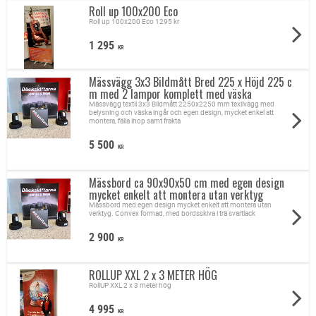
Roll up 100x200 Eco
Roll up 100x200 Eco 1295 kr
1 295
KR
Mässvägg 3x3 Bildmått Bred 225 x Höjd 225 c
m med 2 lampor komplett med väska
Mässvägg textil 3x3 Bildmått 2250x2250 mm texilvägg med
belysning och väska ingår och egen design, mycket enkel att
montera, fälla ihop samt frakta
5 500
KR
Mässbord ca 90x90x50 cm med egen design
mycket enkelt att montera utan verktyg
Mässbord med egen design mycket enkelt att montera utan
verktyg. Convex formad, med bordsskiva i trä svartlack
2 900
KR
ROLLUP XXL 2 x 3 METER HÖG
RollUP XXL 2 x 3 meter hög
4 995
KR