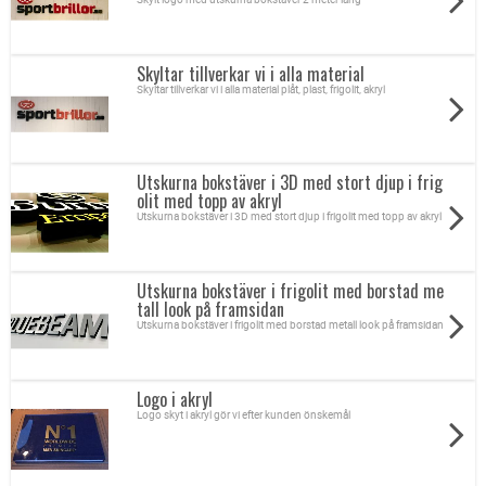
Skyltar tillverkar vi i alla material
Skyltar tillverkar vi i alla material plåt, plast, frigolit, akryl
Utskurna bokstäver i 3D med stort djup i frig
olit med topp av akryl
Utskurna bokstäver i 3D med stort djup i frigolit med topp av akryl
Utskurna bokstäver i frigolit med borstad me
tall look på framsidan
Utskurna bokstäver i frigolit med borstad metall look på framsidan
Logo i akryl
Logo skyt i akryl gör vi efter kunden önskemål