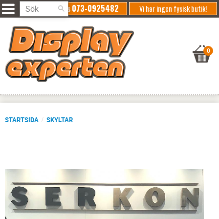
073-0925482
Ring oss
Vi har ingen fysisk butik!
STARTSIDA
SKYLTAR