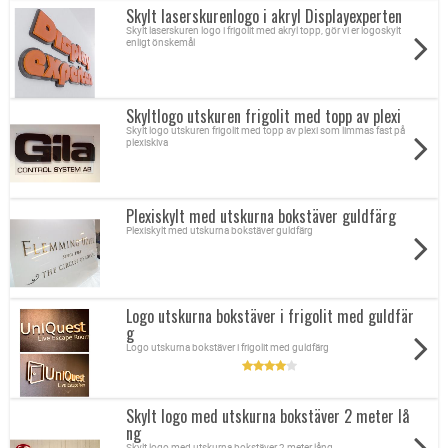
Skylt laserskurenlogo i akryl Displayexperten
Skylt laserskuren logo i frigolit med akryl topp, gör vi er logoskylt
enligt önskemål
Skyltlogo utskuren frigolit med topp av plexi
Skylt logo utskuren frigolit med topp av plexi som limmas fast på
plexiskiva
Plexiskylt med utskurna bokstäver guldfärg
Plexiskylt med utskurna bokstäver guldfärg
Logo utskurna bokstäver i frigolit med guldfär
g
Logo utskurna bokstäver i frigolit med guldfärg
Skylt logo med utskurna bokstäver 2 meter lå
ng
Skylt logo med utskurna bokstäver 2 meter lång