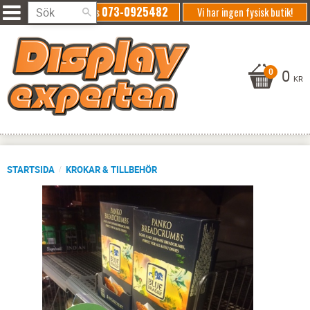
073-0925482
Ring oss
Vi har ingen fysisk butik!
0
KR
STARTSIDA
KROKAR & TILLBEHÖR