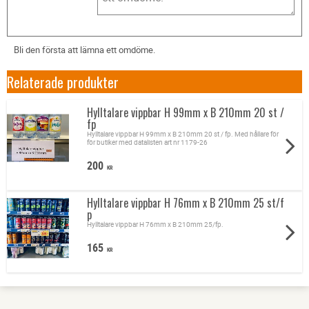
Bli den första att lämna ett omdöme.
Relaterade produkter
Hylltalare vippbar H 99mm x B 210mm 20 st /
fp
Hylltalare vippbar H 99mm x B 210mm 20 st / fp. Med hållare för
för butiker med datalisten art nr 1179-26
200
KR
Hylltalare vippbar H 76mm x B 210mm 25 st/f
p
Hylltalare vippbar H 76mm x B 210mm 25/fp.
165
KR