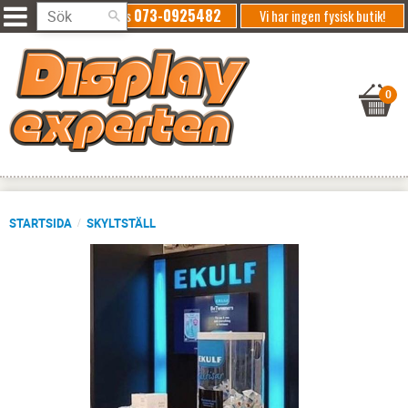
073-0925482
Ring oss
Vi har ingen fysisk butik!
STARTSIDA
SKYLTSTÄLL