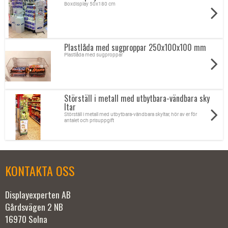
Boxdisplay 50x180 cm
Plastlåda med sugproppar 250x100x100 mm
Plastlåda med sugproppar
Störställ i metall med utbytbara-vändbara sky
ltar
Störställ i metall med utbytbara-vändbara skyltar, hör av er för
antalet och prisuppgift
KONTAKTA OSS
Displayexperten AB
Gårdsvägen 2 NB
16970 Solna