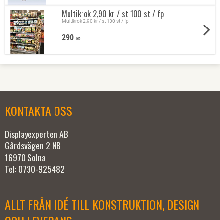
Multikrok 2,90 kr / st 100 st / fp
Multikrok 2,90 kr / st 100 st / fp
290
KR
KONTAKTA OSS
Displayexperten AB
Gårdsvägen 2 NB
16970 Solna
Tel: 0730-925482
ALLT FRÅN IDÉ TILL KONSTRUKTION, DESIGN