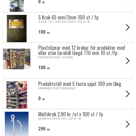
0
KR
S Krok 65 mm/2mm 100 st / fp
S Krok 1 kr / st 65 mm/2mm 100 st / fp
100
KR
Plastslipsar med 12 krokar för produkter med
eller utan Eurohål längd 770 mm 10 st /fp
Plastslipsar med 12 krokar
100
KR
Produktställ med 5 fasta spjut 100 cm lång
Metallslips med 5 fasta spjut
0
KR
Multikrok 2,90 kr /st x 100 st / fp
Multikrok 2,90 kr /st x 100 st / fp
290
KR