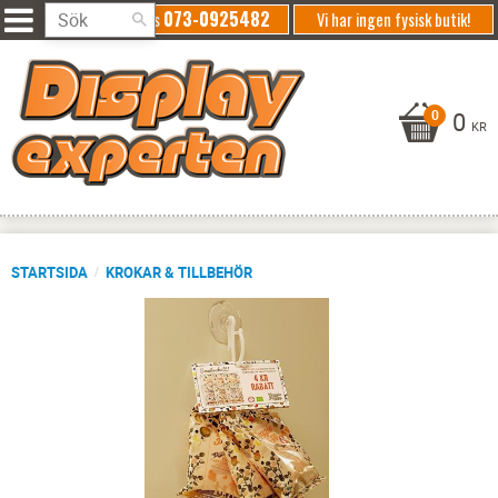
073-0925482
Ring oss
Vi har ingen fysisk butik!
0
KR
STARTSIDA
KROKAR & TILLBEHÖR