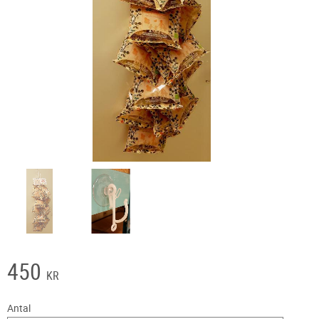
450
KR
Antal