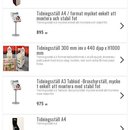
Tidningsställ A4 / format mycket enkelt att
montera och stabil fot
Tidningsställ A4 mycket enkelt att montera och stabil fot
895
KR
Tidningsställ 300 mm inv x 440 djup x H1000
mm
Tidningsställ A3 format tabloidformat 2 st på djupet, levereras i
platt paket med kryss stag i botten, kan som extra få med plast
ficka
Tidningsställ A3 Tabloid -Broschyrställ, mycke
t enkelt att montera med stabil fot
Tidningsställ A3 Tabloid -Broschyrställ, mycket enkelt att montera
med stabil fot
975
KR
Tidningsställ A4
Tidningsställ A4