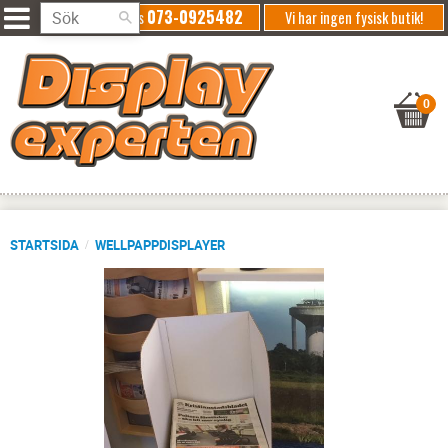
073-0925482
Ring oss
Vi har ingen fysisk butik!
STARTSIDA
WELLPAPPDISPLAYER