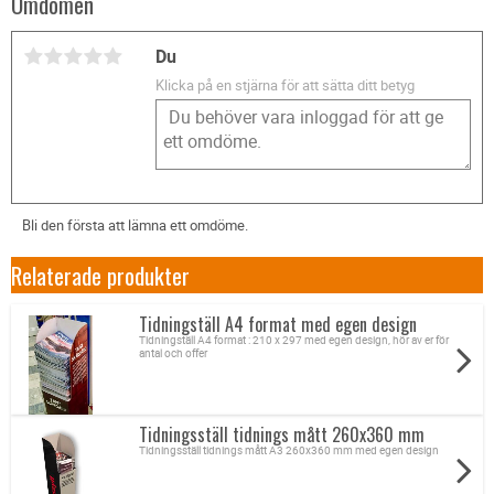
Omdömen
Du
Klicka på en stjärna för att sätta ditt betyg
Bli den första att lämna ett omdöme.
Relaterade produkter
Tidningställ A4 format med egen design
Tidningställ A4 format : 210 x 297 med egen design, hör av er för
antal och offer
Tidningsställ tidnings mått 260x360 mm
Tidningsställ tidnings mått A3 260x360 mm med egen design