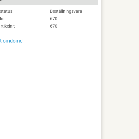
status
Beställningsvara
lnr
670
artikelnr
670
tt omdöme!