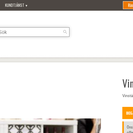
Ri
KUNDTJÄNST
Vin
Vinstäl
BEG
Önsk
offe