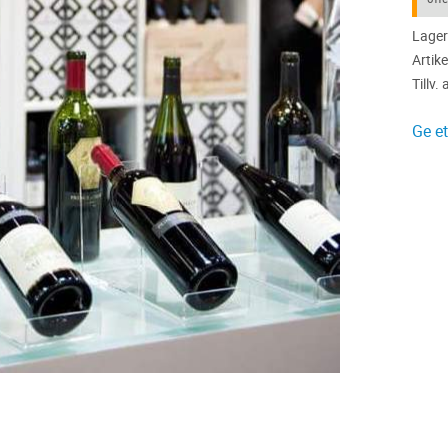
Lager
Artike
Tillv. 
Ge e