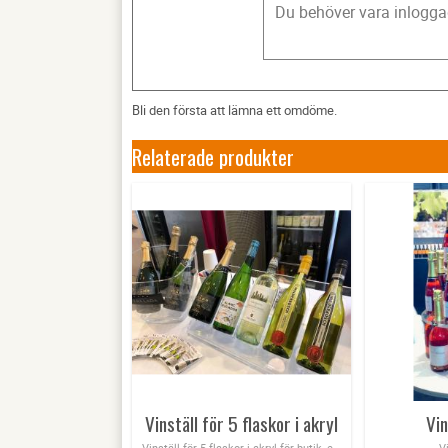
Bli den första att lämna ett omdöme.
Relaterade produkter
Vinställ för 5 flaskor i akryl
Vin
Vinställ för 5 flaskor i akryl för butik, event eller mässa, hör av er för offert
V