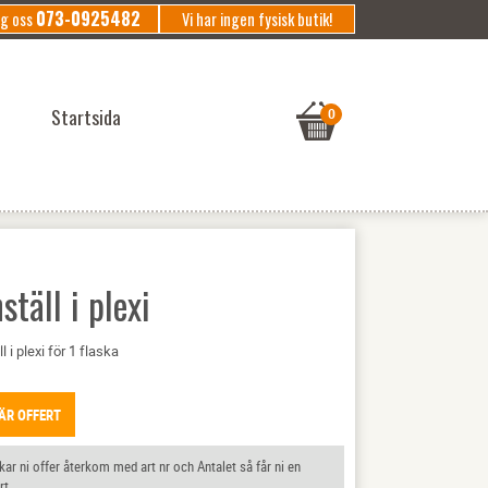
073-0925482
ng oss
Vi har ingen fysisk butik!
Startsida
ställ i plexi
l i plexi för 1 flaska
ÄR OFFERT
ar ni offer återkom med art nr och Antalet så får ni en
rt.