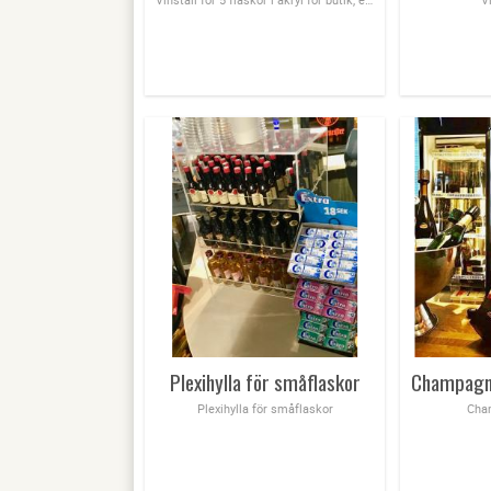
Plexihylla för småflaskor
Plexihylla för småflaskor
Cha