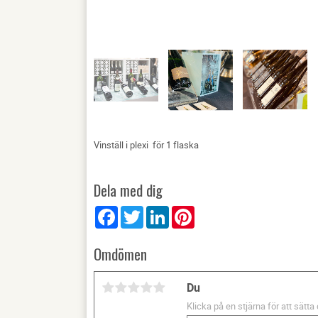
Vinställ i plexi för 1 flaska
Dela med dig
Facebook
Twitter
LinkedIn
Pinterest
Omdömen
Du
Klicka på en stjärna för att sätta 