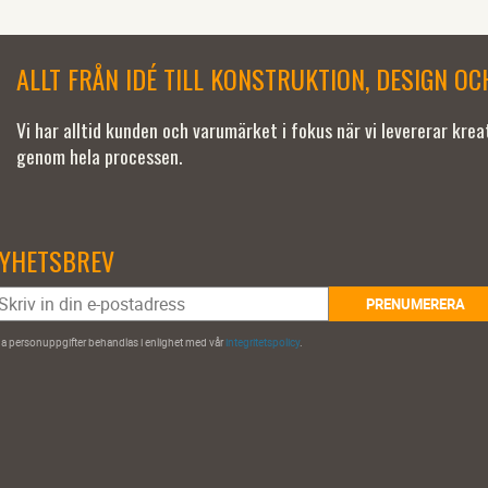
ALLT FRÅN IDÉ TILL KONSTRUKTION, DESIGN O
Vi har alltid kunden och varumärket i fokus när vi levererar kre
genom hela processen.
YHETSBREV
PRENUMERERA
a personuppgifter behandlas i enlighet med vår
integritetspolicy
.