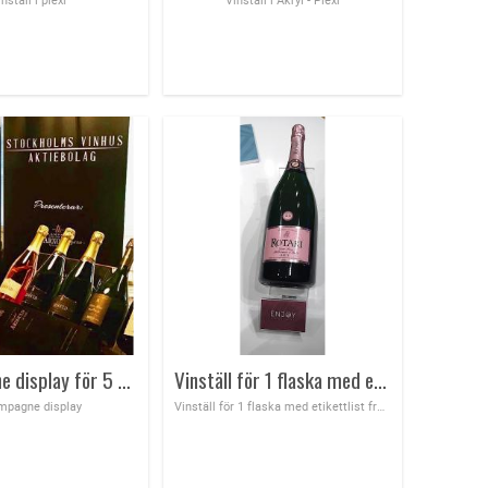
Champagne display för 5 flaskor
Vinställ för 1 flaska med etikettlist fram till B 85 x H 45 mm
mpagne display
Vinställ för 1 flaska med etikettlist fram till B 85 x H 45 mm