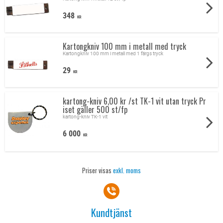
fästas i vår utdragbara hållare KB-1. Kniven är 10 cm lång.
348
KR
Kartongkniv CC-100 är förpackad i dussinförpackning med
12 st och i kartong
Tillägg extra färg 1,50 kr/st/färg
Kartongkniv 100 mm i metall med tryck
Kartongkniv 100 mm i metall med 1 färgs tryck
Frakt & moms tillkommer på alla priser
Lev tid ca 2-3 veckor
29
KR
Underlag för tryck som eps fil med pms fägkoder
Order skicka mail: anders@displayexperten.se
kartong-kniv 6,00 kr /st TK-1 vit utan tryck Pr
eller ring Tel: 070-7250581
iset gäller 500 st/fp
kartong-kniv TK-1 vit
6 000
KR
Priser visas
exkl. moms
Kundtjänst