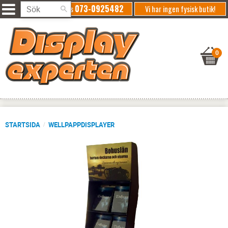
073-0925482
Ring oss
Vi har ingen fysisk butik!
STARTSIDA
WELLPAPPDISPLAYER