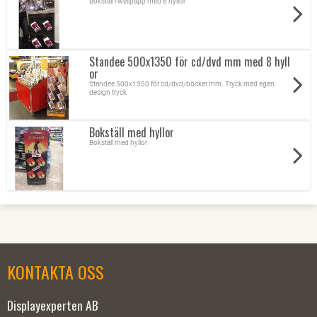
Bokställ i wellpapp med 6 hyllor
Standee 500x1350 för cd/dvd mm med 8 hyll
or
Standee 500x1350 för cd/dvd/böcker mm. Tryck med egen
design tryck
Bokställ med hyllor
Bokställ med hyllor
KONTAKTA OSS
Displayexperten AB