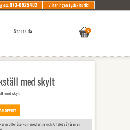
073-0925482
ng oss
Vi har ingen fysisk butik!
Startsida
kställ med skylt
ll med skylt
ÄR OFFERT
ar ni offer återkom med art nr och Antalet så får ni en
rt.