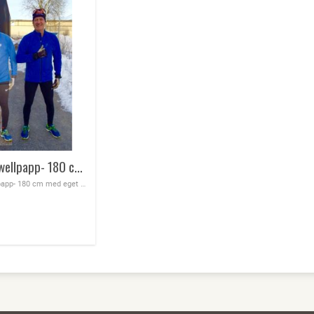
Helfigur i wellpapp- 180 cm med eget tryck
Helfigur i wellpapp- 180 cm med eget tryck, vi behöver en högupplöst bild för att kunna trycka med egen design, vi trycker från 1 -100 tals