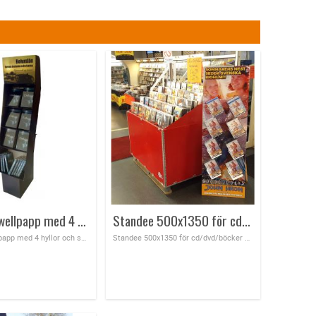
Bokställ i wellpapp med 4 hyllor och skylt
Standee 500x1350 för cd/dvd mm med 8 hyllor
Bokställ i wellpapp med 4 hyllor och skylt egen design. Stadigt och stabilt bokställ
Standee 500x1350 för cd/dvd/böcker mm. Tryck med egen design tryck