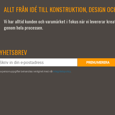
ALLT FRÅN IDÉ TILL KONSTRUKTION, DESIGN O
Vi har alltid kunden och varumärket i fokus när vi levererar kre
genom hela processen.
YHETSBREV
PRENUMERERA
a personuppgifter behandlas i enlighet med vår
integritetspolicy
.