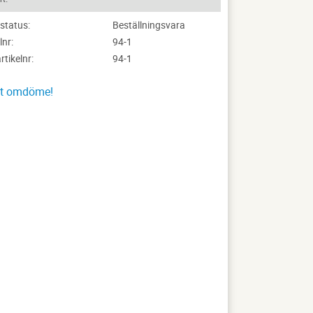
status
Beställningsvara
lnr
94-1
artikelnr
94-1
tt omdöme!