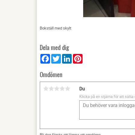
Bokställ med skylt
Dela med dig
Facebook
Twitter
LinkedIn
Pinterest
Omdömen
Du
Klicka på en stjärna för att sätta 
Bli den första att lämna ett omdöme.