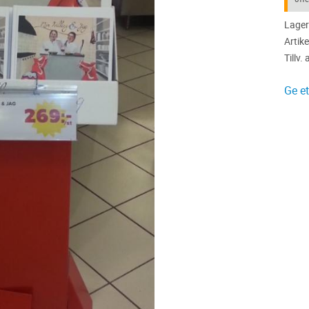
Lager
Artike
Tillv. 
Ge e