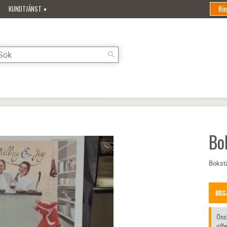
Ri
KUNDTJÄNST
Bo
Bokstä
BEG
Önsk
offe