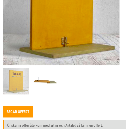
BEGÄR OFFERT
Önskar ni offer återkom med art nr och Antalet så får ni en offert.