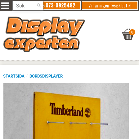
073-0925482
Ring oss
Vi har ingen fysisk butik!
STARTSIDA
BORDSDISPLAYER