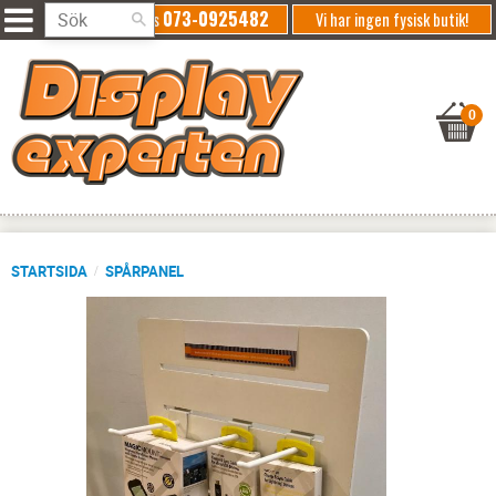
073-0925482
Ring oss
Vi har ingen fysisk butik!
STARTSIDA
SPÅRPANEL