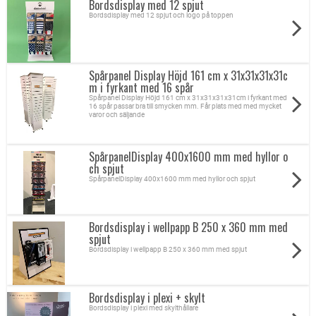
Bordsdisplay med 12 spjut
Bordsdisplay med 12 spjut och logo på toppen
Spårpanel Display Höjd 161 cm x 31x31x31x31c
m i fyrkant med 16 spår
Spårpanel Display Höjd 161 cm x 31x31x31x31cm i fyrkant med
16 spår passar bra till smycken mm. Får plats med med mycket
varor och säljande
SpårpanelDisplay 400x1600 mm med hyllor o
ch spjut
SpårpanelDisplay 400x1600 mm med hyllor och spjut
Bordsdisplay i wellpapp B 250 x 360 mm med
spjut
Bordsdisplay i wellpapp B 250 x 360 mm med spjut
Bordsdisplay i plexi + skylt
Bordsdisplay i plexi med skylthållare