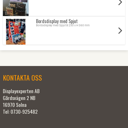
Bordsdisplay med Spjut
Bordsdisplay med Spjut B 250 x H 360 mm
KONTAKTA OSS
Displayexperten AB
Gårdsvägen 2 NB
16970 Solna
Tel: 0730-925482