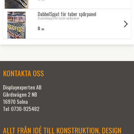
DubbelSpjut för tuber spårpanel
Dubbelspjut för tuber spårpanel
0
KR
KONTAKTA OSS
Displayexperten AB
Gårdsvägen 2 NB
16970 Solna
Tel: 0730-925482
ALLT FRÅN IDÉ TILL KONSTRUKTION, DESIGN