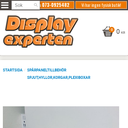
073-0925482
Ring oss
Vi har ingen fysisk butik!
0
KR
STARTSIDA
SPÅRPANELTILLBEHÖR
SPJUT,HYLLOR,KORGAR,PLEXIBOXAR