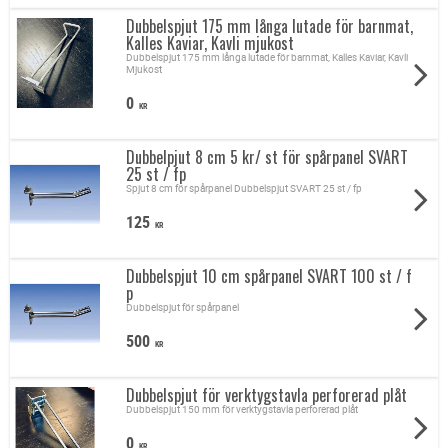
Dubbelspjut 175 mm långa lutade för barnmat,
Kalles Kaviar, Kavli mjukost
Dubbelspjut 175 mm långa lutade för barnmat, Kalles Kaviar, Kavli
Mjukost
0
KR
Dubbelpjut 8 cm 5 kr/ st för spårpanel SVART
25 st / fp
Spjut 8 cm för spårpanel Dubbelspjut SVART 25 st / fp
125
KR
Dubbelspjut 10 cm spårpanel SVART 100 st / f
p
Dubbelspjut för spårpanel
500
KR
Dubbelspjut för verktygstavla perforerad plåt
Dubbelspjut 150 mm för verktygstavla perforerad plåt
0
KR