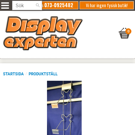
073-0925482
Ring oss
Vi har ingen fysisk butik!
STARTSIDA
PRODUKTSTÄLL