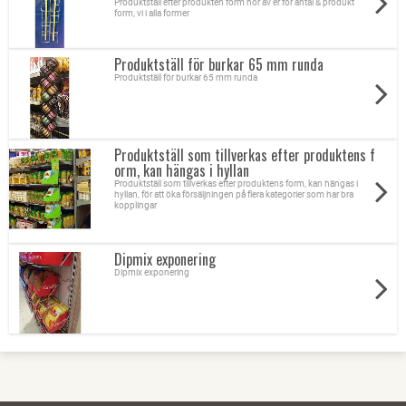
Produktstall efter produkten form hör av er för antal & produkt
form, vi i alla former
Produktställ för burkar 65 mm runda
Produktställ för burkar 65 mm runda
Produktställ som tillverkas efter produktens f
orm, kan hängas i hyllan
Produktställ som tillverkas efter produktens form, kan hängas i
hyllan, för att öka försäljningen på flera kategorier som har bra
kopplingar
Dipmix exponering
Dipmix exponering