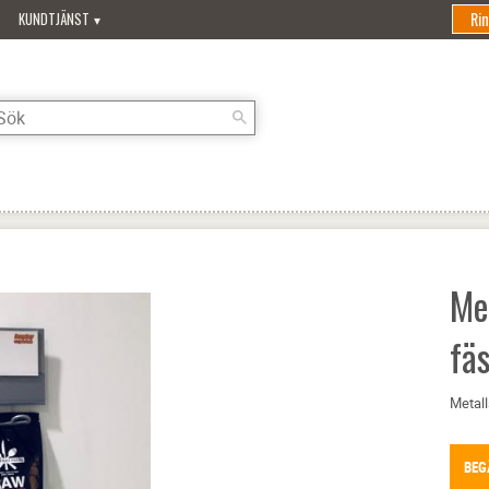
Ri
KUNDTJÄNST
Me
fä
Metal
BEG