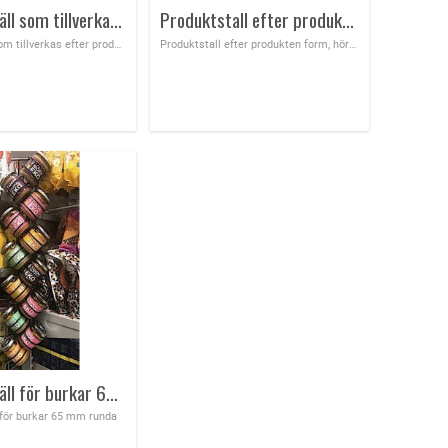
Produktställ som tillverkas efter produktens form, kan hängas i hyllan
Produktstall efter produkten form
Produktställ som tillverkas efter produktens form, kan hängas i hyllan, för att öka försäljningen på flera kategorier som har bra kopplingar
Produktstall efter produkten form, hör av för antalet och produktens form så bokar vi därefter
Produktställ för burkar 65 mm runda
 för burkar 65 mm runda