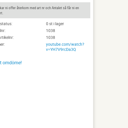
ar ni offer återkom med art nr och Antalet så får ni en
rt.
status
0 st i lager
lnr
1038
artikelnr
1038
er
youtube.com/watch?
v=YH7V9rcDa3Q
tt omdöme!