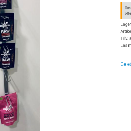
Önsk
offe
Lager
Artike
Tillv. 
Läs m
Ge e