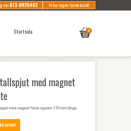
073-0925482
ng oss
Vi har ingen fysisk butik!
Startsida
tallspjut med magnet
ste
lspjut med magnet fäste spjuten 170 mm långa
ÄR OFFERT