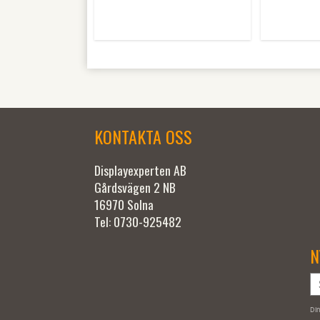
KONTAKTA OSS
Displayexperten AB
Gårdsvägen 2 NB
16970 Solna
Tel: 0730-925482
N
Din