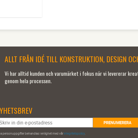
ALLT FRÅN IDÉ TILL KONSTRUKTION, DESIGN O
Vi har alltid kunden och varumärket i fokus när vi levererar kre
genom hela processen.
YHETSBREV
PRENUMERERA
a personuppgifter behandlas i enlighet med vår
integritetspolicy
.