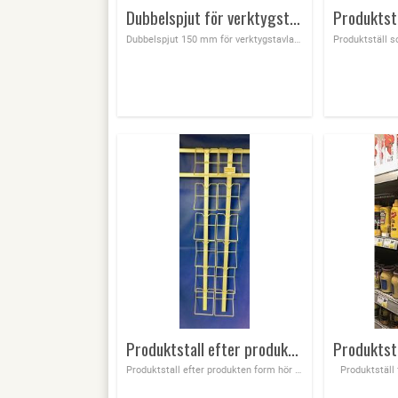
Dubbelspjut för verktygstavla perforerad plåt
Dubbelspjut 150 mm för verktygstavla perforerad plåt
Produktstall efter produkten form hör av er för antal & produkt form
Produktstall efter produkten form hör av er för antal & produkt form, vi i alla former
Produktställ