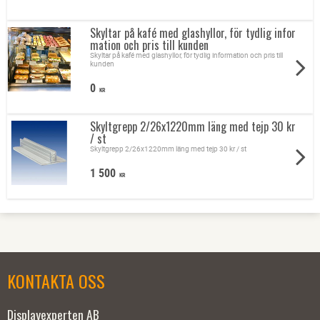
Skyltar på kafé med glashyllor, för tydlig infor
mation och pris till kunden
Skyltar på kafé med glashyllor, för tydlig information och pris till
kunden
0
KR
Skyltgrepp 2/26x1220mm läng med tejp 30 kr
/ st
Skyltgrepp 2/26x1220mm läng med tejp 30 kr / st
1 500
KR
KONTAKTA OSS
Displayexperten AB