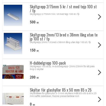
Skyltgrepp 2/75mm 5 kr / st med tejp 100 st
/ fp
Skyltgrepp 2/75mm 5 kr / st med tejp 100 st / fp
500
KR
Skyltgrepp 2mm/13 bred x 38mm lång utan te
jp 100 st / fp
Skyltgrepp 2mm/13 bred x 38mm lång utan tejp 100 st / fp
150
KR
H-dubbelgrepp 100-pack
Skyltgrepp 100 st/fp. H-dubbelgrepp- 2mm/25mm för att para
ihop 2 skyltar
200
KR
Skyltar för glashyllor 85 x 50 mm 85 x 25
Skylthållare för glashyllor 3- 5 mm skyltens mått 85 x50 & 85 x 25
mm kaffér, delidisken, frisörer, presentartiklar mm
0
KR