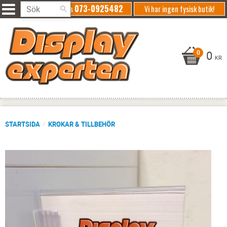
073-0925482
Ring oss
Vi har ingen fysisk butik!
0
KR
STARTSIDA
KROKAR & TILLBEHÖR