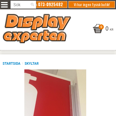
073-0925482
Ring oss
Vi har ingen fysisk butik!
0
KR
STARTSIDA
SKYLTAR