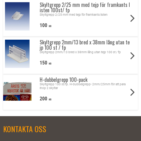
Skyltgrepp 2/25 mm med tejp för framkants l
isten 100st/ fp
Skyltgrepp 2/25 mm med tejp för framkants listen
100
KR
Skyltgrepp 2mm/13 bred x 38mm lång utan te
jp 100 st / fp
Skyltgrepp 2mm/13 bred x 38mm lång utan tejp 100 st / fp
150
KR
H-dubbelgrepp 100-pack
Skyltgrepp 100 st/fp. H-dubbelgrepp- 2mm/25mm för att para
ihop 2 skyltar
200
KR
KONTAKTA OSS