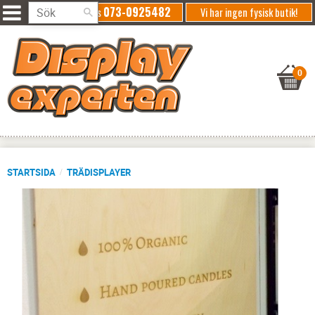
073-0925482
Ring oss
Vi har ingen fysisk butik!
STARTSIDA
TRÄDISPLAYER