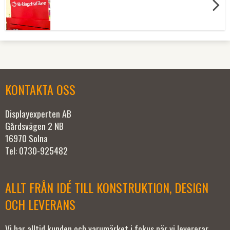
KONTAKTA OSS
Displayexperten AB
Gårdsvägen 2 NB
16970 Solna
Tel: 0730-925482
ALLT FRÅN IDÉ TILL KONSTRUKTION, DESIGN
OCH LEVERANS
Vi har alltid kunden och varumärket i fokus när vi levererar