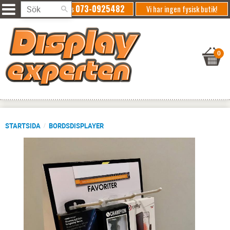
073-0925482
Ring oss
Vi har ingen fysisk butik!
STARTSIDA
BORDSDISPLAYER