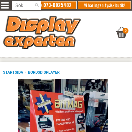
073-0925482
Ring oss
Vi har ingen fysisk butik!
STARTSIDA
BORDSDISPLAYER