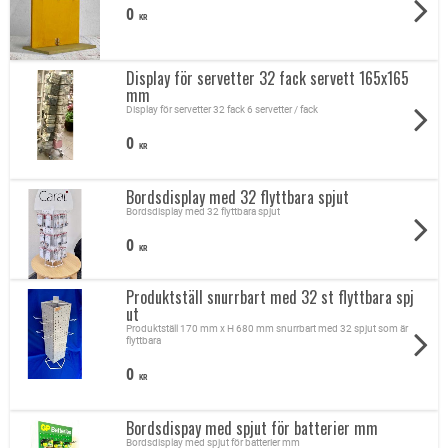
0
KR
Display för servetter 32 fack servett 165x165
mm
Display för servetter 32 fack 6 servetter / fack
0
KR
Bordsdisplay med 32 flyttbara spjut
Bordsdisplay med 32 flyttbara spjut
0
KR
Produktställ snurrbart med 32 st flyttbara spj
ut
Produktställ 170 mm x H 680 mm snurrbart med 32 spjut som är
flyttbara
0
KR
Bordsdispay med spjut för batterier mm
Bordsdisplay med spjut för batterier mm