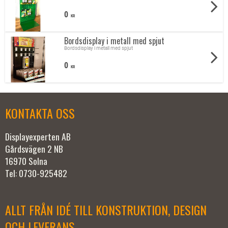
0
KR
Bordsdisplay i metall med spjut
Bordsdisplay i metall med spjut
0
KR
KONTAKTA OSS
Displayexperten AB
Gårdsvägen 2 NB
16970 Solna
Tel: 0730-925482
ALLT FRÅN IDÉ TILL KONSTRUKTION, DESIGN
OCH LEVERANS