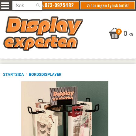
073-0925482
Ring oss
Vi har ingen fysisk butik!
0
KR
STARTSIDA
BORDSDISPLAYER