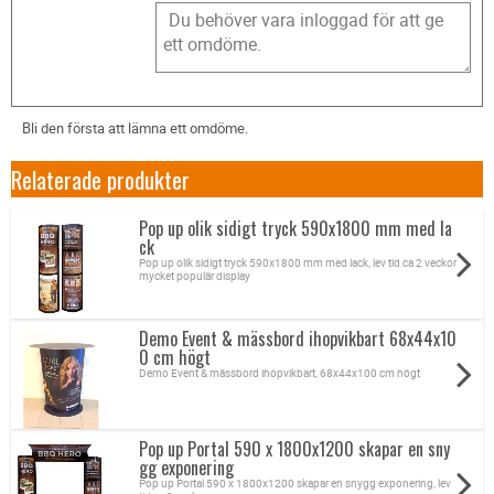
Bli den första att lämna ett omdöme.
Relaterade produkter
Pop up olik sidigt tryck 590x1800 mm med la
ck
Pop up olik sidigt tryck 590x1800 mm med lack, lev tid ca 2 veckor
mycket populär display
Demo Event & mässbord ihopvikbart 68x44x10
0 cm högt
Demo Event & mässbord ihopvikbart, 68x44x100 cm högt
Pop up Portal 590 x 1800x1200 skapar en sny
gg exponering
Pop up Portal 590 x 1800x1200 skapar en snygg exponering, lev