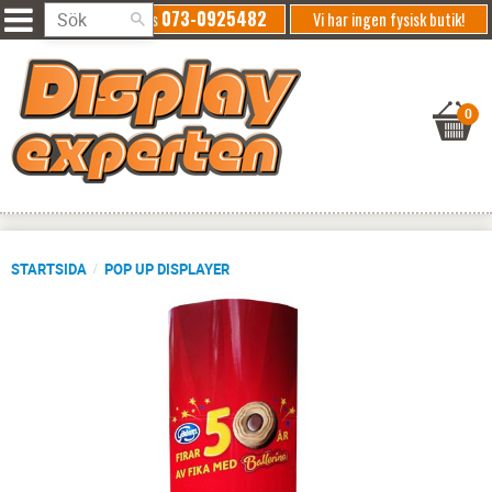
073-0925482
Ring oss
Vi har ingen fysisk butik!
STARTSIDA
POP UP DISPLAYER