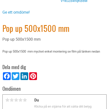
v=kUZd4nqKB8M
Ge ett omdöme!
Pop up 500x1500 mm
Pop up 500x1500 mm
Pop up 500x1500 mm mycket enkel montering se film på länken nedan
Dela med dig
Facebook
Twitter
LinkedIn
Pinterest
Omdömen
Du
Klicka på en stjärna för att sätta ditt betyg