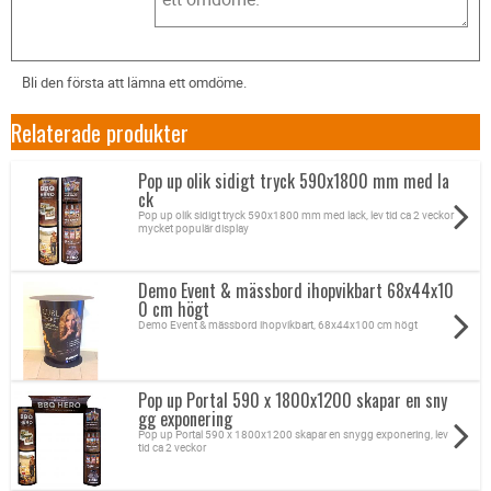
Bli den första att lämna ett omdöme.
Relaterade produkter
Pop up olik sidigt tryck 590x1800 mm med la
ck
Pop up olik sidigt tryck 590x1800 mm med lack, lev tid ca 2 veckor
mycket populär display
Demo Event & mässbord ihopvikbart 68x44x10
0 cm högt
Demo Event & mässbord ihopvikbart, 68x44x100 cm högt
Pop up Portal 590 x 1800x1200 skapar en sny
gg exponering
Pop up Portal 590 x 1800x1200 skapar en snygg exponering, lev
tid ca 2 veckor