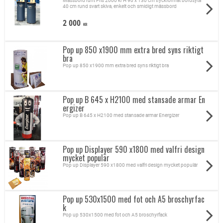
Mässbord runt Pris 2000 kr H 90 x 130 cm tryckformat bordsyta
40 cm rund svart skiva, enkelt och smidigt mässbord
2 000
KR
Pop up 850 x1900 mm extra bred syns riktigt
bra
Pop up 850 x1900 mm extra bred syns riktigt bra
Pop up B 645 x H2100 med stansade armar En
ergizer
Pop up B 645 x H2100 med stansade armar Energizer
Pop up Displayer 590 x1800 med valfri design
mycket populär
Pop up Displayer 590 x1800 med valfri design mycket populär
Pop up 530x1500 med fot och A5 broschyrfac
k
Pop up 530x1500 med fot och A5 broschyrfack