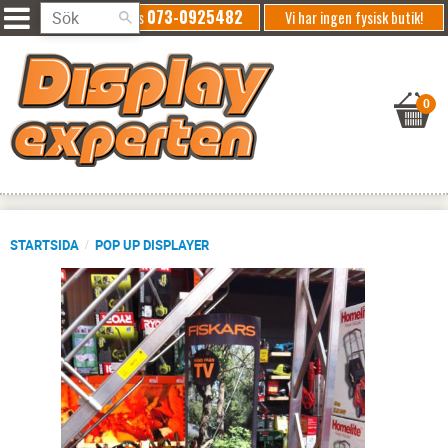
073-0925482
Ring oss
Vi har ingen fysisk butik!
STARTSIDA
POP UP DISPLAYER